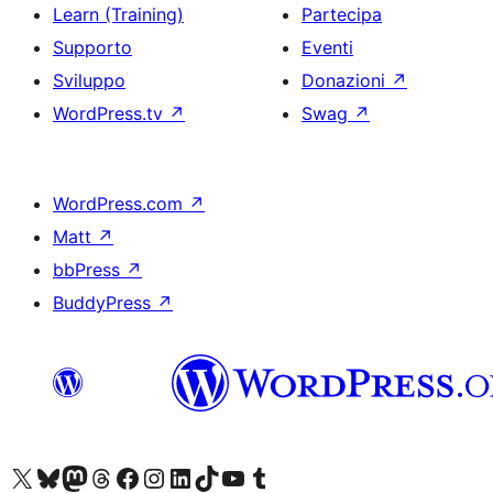
Learn (Training)
Partecipa
Supporto
Eventi
Sviluppo
Donazioni
↗
WordPress.tv
↗
Swag
↗
WordPress.com
↗
Matt
↗
bbPress
↗
BuddyPress
↗
Visita il nostro account X (ex Twitter)
Visita il nostro account Bluesky
Visita il nostro account Mastodon
Visita il nostro account Threads
Visita la nostra pagina Facebook
Visita il nostro account Instagram
Visita il nostro account LinkedIn
Visita il nostro account TikTok
Visita il nostro canale YouTube
Visita il nostro account Tumblr