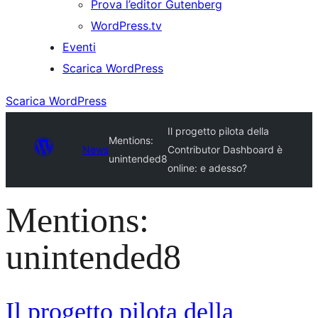
Prova l’editor Gutenberg
WordPress.tv
Eventi
Scarica WordPress
Scarica WordPress
Il progetto pilota della
Mentions:
News
Contributor Dashboard è
unintended8
online: e adesso?
Mentions:
unintended8
Il progetto pilota della