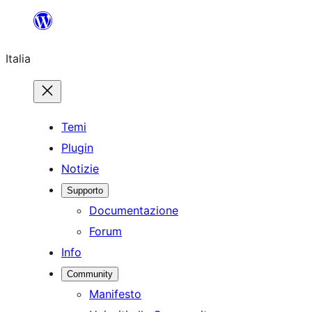
Vai
al
Italia
contenuto
Temi
Plugin
Notizie
Supporto
Documentazione
Forum
Info
Community
Manifesto