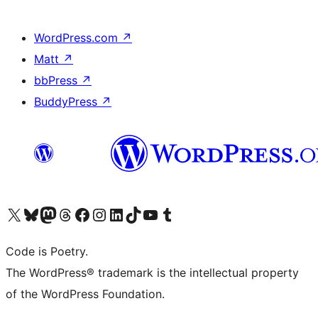
WordPress.com
↗
Matt
↗
bbPress
↗
BuddyPress
↗
Visita il nostro account X (ex Twitter)
Visita il nostro account Bluesky
Visita il nostro account Mastodon
Visita il nostro account Threads
Visita la nostra pagina Facebook
Visita il nostro account Instagram
Visita il nostro account LinkedIn
Visita il nostro account TikTok
Visita il nostro canale YouTube
Visita il nostro account Tumblr
Code is Poetry.
The WordPress® trademark is the intellectual property
of the WordPress Foundation.