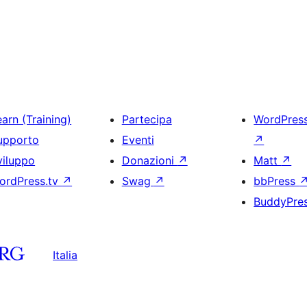
arn (Training)
Partecipa
WordPres
upporto
Eventi
↗
viluppo
Donazioni
↗
Matt
↗
ordPress.tv
↗
Swag
↗
bbPress
BuddyPre
Italia