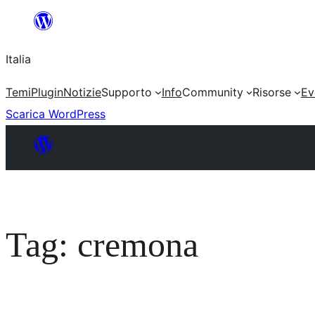
Vai
al
Italia
contenuto
Temi
Plugin
Notizie
Supporto
Info
Community
Risorse
Ev
Scarica WordPress
Tag:
cremona