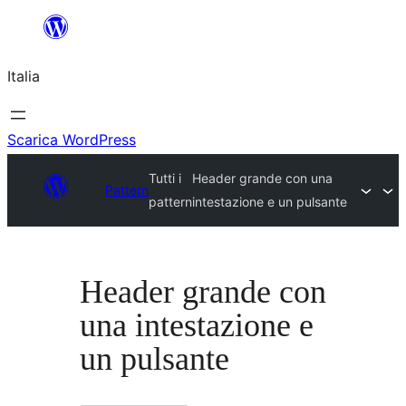
Vai
al
Italia
contenuto
Scarica WordPress
Tutti i
Header grande con una
Pattern
pattern
intestazione e un pulsante
Header grande con
una intestazione e
un pulsante