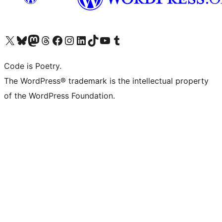
Visita il nostro account X (ex Twitter)
Visita il nostro account Bluesky
Visita il nostro account Mastodon
Visita il nostro account Threads
Visita la nostra pagina Facebook
Visita il nostro account Instagram
Visita il nostro account LinkedIn
Visita il nostro account TikTok
Visita il nostro canale YouTube
Visita il nostro account Tumblr
Code is Poetry.
The WordPress® trademark is the intellectual property
of the WordPress Foundation.