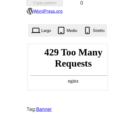
Ha
0
Copia pattern
ricevuto
WordPress.org
0
preferenze
Largo
Medio
Stretto
Tag:
Banner