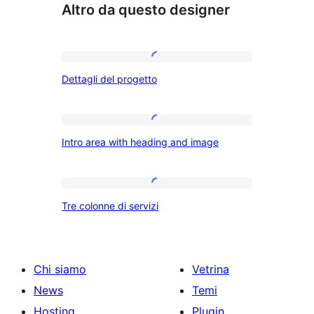
Altro da questo designer
Dettagli
Dettagli del progetto
del
progetto
Intro
Intro area with heading and image
area
with
heading
Tre
Tre colonne di servizi
and
colonne
image
di
servizi
Chi siamo
Vetrina
News
Temi
Hosting
Plugin