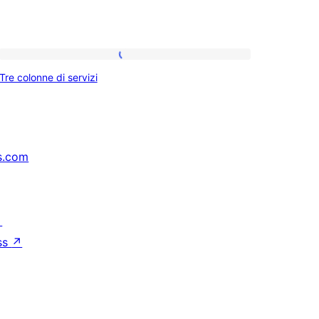
Tre
Tre colonne di servizi
colonne
di
servizi
s.com
↗
ss
↗