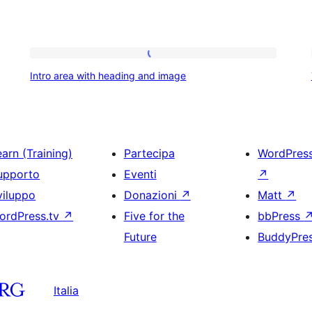
Intro
Intro area with heading and image
area
with
heading
and
arn (Training)
Partecipa
WordPres
image
upporto
Eventi
↗
viluppo
Donazioni
↗
Matt
↗
ordPress.tv
↗
Five for the
bbPress
Future
BuddyPre
Italia