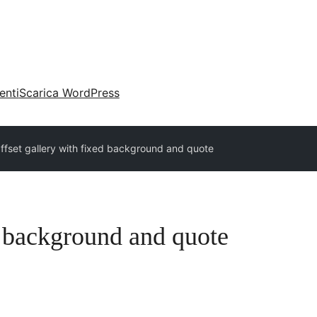
enti
Scarica WordPress
ffset gallery with fixed background and quote
d background and quote