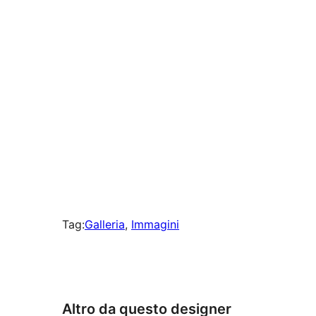
83
preferenze
Tag:
Galleria
, 
Immagini
Altro da questo designer