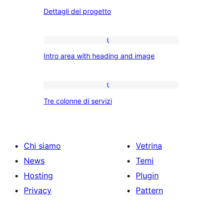
Dettagli
Dettagli del progetto
del
progetto
Intro
Intro area with heading and image
area
with
heading
Tre
Tre colonne di servizi
and
colonne
image
di
servizi
Chi siamo
Vetrina
News
Temi
Hosting
Plugin
Privacy
Pattern