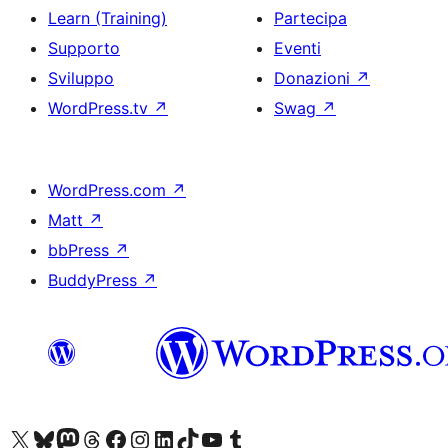
Learn (Training)
Partecipa
Supporto
Eventi
Sviluppo
Donazioni
↗
WordPress.tv
↗
Swag
↗
WordPress.com
↗
Matt
↗
bbPress
↗
BuddyPress
↗
Visita il nostro account X (ex Twitter)
Visita il nostro account Bluesky
Visita il nostro account Mastodon
Visita il nostro account Threads
Visita la nostra pagina Facebook
Visita il nostro account Instagram
Visita il nostro account LinkedIn
Visita il nostro account TikTok
Visita il nostro canale YouTube
Visita il nostro account Tumblr