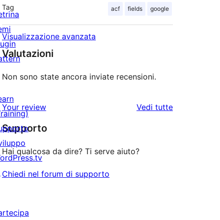
Tag
acf
fields
google
etrina
emi
Visualizzazione avanzata
lugin
Valutazioni
attern
Non sono state ancora inviate recensioni.
earn
le
Your review
Vedi tutte
Training)
recensioni
Supporto
upporto
viluppo
Hai qualcosa da dire? Ti serve aiuto?
ordPress.tv
↗
Chiedi nel forum di supporto
artecipa