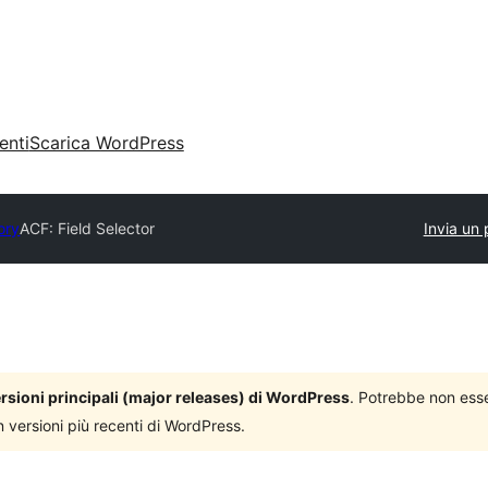
enti
Scarica WordPress
ory
ACF: Field Selector
Invia un 
versioni principali (major releases) di WordPress
. Potrebbe non ess
n versioni più recenti di WordPress.