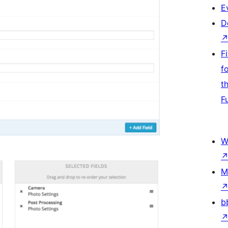
E
D
F
f
t
F
W
M
b