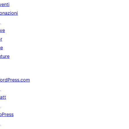
venti
onazioni
↗
ive
or
he
uture
ordPress.com
↗
att
↗
bPress
↗