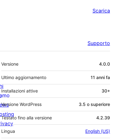
Scarica
Supporto
Meta
Versione
4.0.0
Ultimo aggiornamento
11 anni
fa
hi
Installazioni attive
30+
iamo
ews
Versione WordPress
3.5 o superiore
osting
Testato fino alla versione
4.2.39
rivacy
Lingua
English (US)