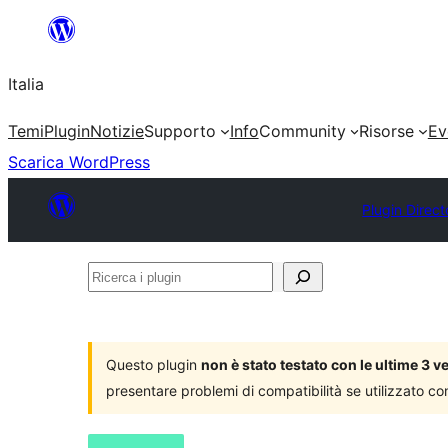
Vai
al
Italia
contenuto
Temi
Plugin
Notizie
Supporto
Info
Community
Risorse
Ev
Scarica WordPress
Plugin Direct
Ricerca
i
plugin
Questo plugin
non è stato testato con le ultime 3 
presentare problemi di compatibilità se utilizzato co