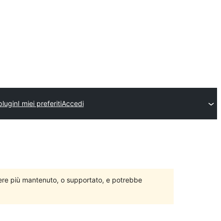
plugin
I miei preferiti
Accedi
ere più mantenuto, o supportato, e potrebbe