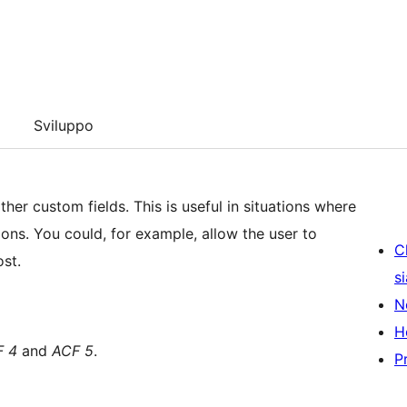
Sviluppo
other custom fields. This is useful in situations where
ons. You could, for example, allow the user to
C
ost.
s
N
H
F 4
and
ACF 5
.
P