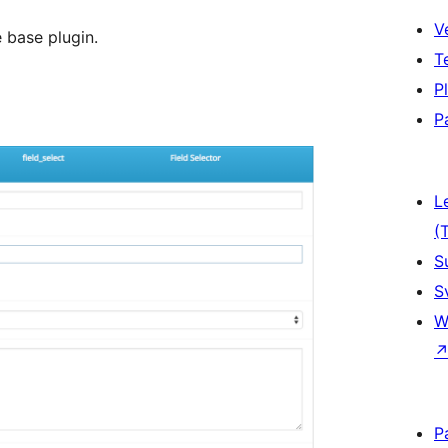
V
base plugin.
T
P
P
L
(
S
S
W
P