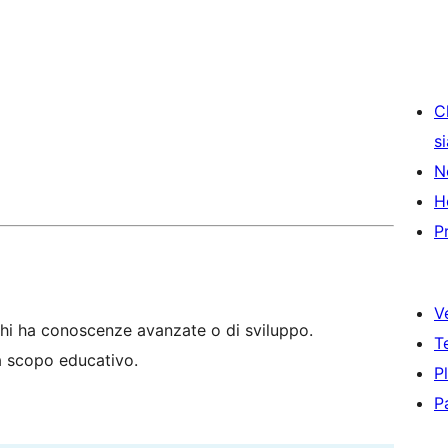
C
s
N
H
P
V
hi ha conoscenze avanzate o di sviluppo.
T
 a scopo educativo.
P
P