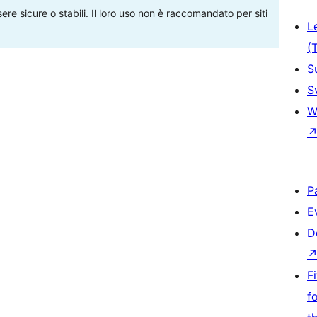
re sicure o stabili. Il loro uso non è raccomandato per siti
L
(
S
S
W
P
E
D
F
f