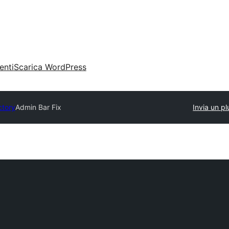
enti
Scarica WordPress
ctory
Admin Bar Fix
Invia un pl