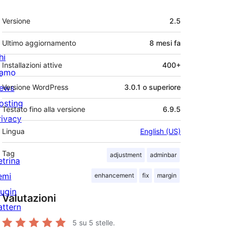
Meta
Versione
2.5
Ultimo aggiornamento
8 mesi
fa
hi
Installazioni attive
400+
iamo
ews
Versione WordPress
3.0.1 o superiore
osting
Testato fino alla versione
6.9.5
rivacy
Lingua
English (US)
Tag
adjustment
adminbar
etrina
emi
enhancement
fix
margin
lugin
Valutazioni
attern
5
su 5 stelle.