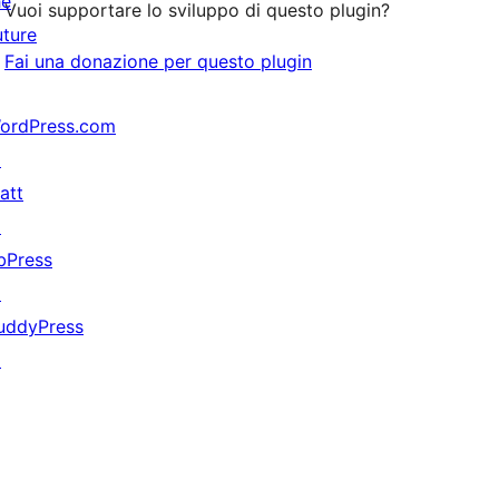
he
Vuoi supportare lo sviluppo di questo plugin?
uture
Fai una donazione per questo plugin
ordPress.com
↗
att
↗
bPress
↗
uddyPress
↗