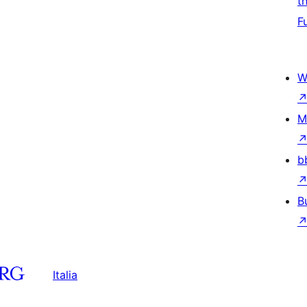
t
F
W
M
b
B
Italia