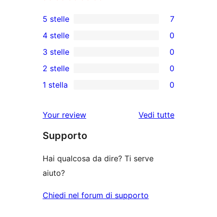
5 stelle
7
7
4 stelle
0
recensioni
0
3 stelle
0
a
recensioni
0
2 stelle
0
5-
a
recensioni
0
stelle
1 stella
0
4-
a
recensioni
0
stelle
3-
a
recensioni
le
Your review
Vedi tutte
stelle
2-
a
recensioni
stelle
Supporto
1-
stelle
Hai qualcosa da dire? Ti serve
aiuto?
Chiedi nel forum di supporto