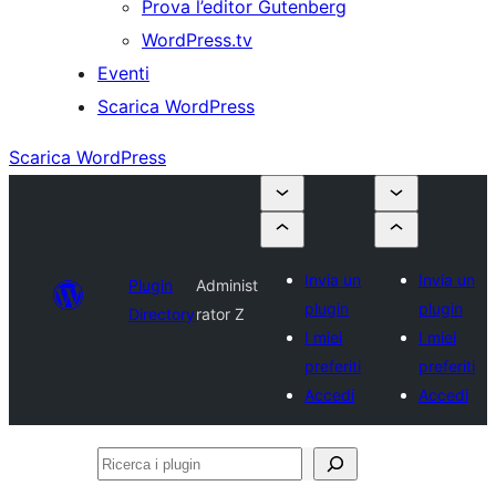
Prova l’editor Gutenberg
WordPress.tv
Eventi
Scarica WordPress
Scarica WordPress
Invia un
Invia un
Plugin
Administ
plugin
plugin
Directory
rator Z
I miei
I miei
preferiti
preferiti
Accedi
Accedi
Ricerca