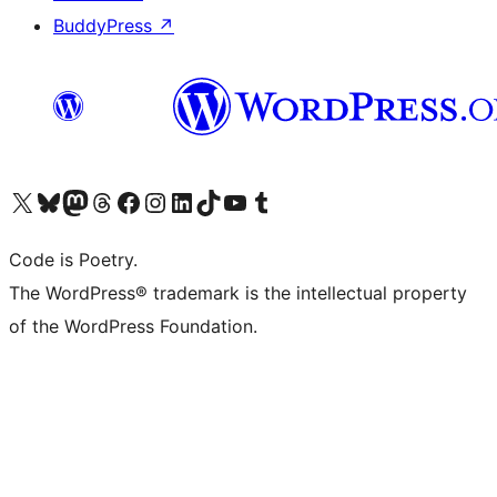
BuddyPress
↗
Visita il nostro account X (ex Twitter)
Visita il nostro account Bluesky
Visita il nostro account Mastodon
Visita il nostro account Threads
Visita la nostra pagina Facebook
Visita il nostro account Instagram
Visita il nostro account LinkedIn
Visita il nostro account TikTok
Visita il nostro canale YouTube
Visita il nostro account Tumblr
Code is Poetry.
The WordPress® trademark is the intellectual property
of the WordPress Foundation.