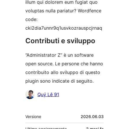
illum qui dolorem eum fugiat quo
voluptas nulla pariatur? Wordfence
code:
cki2dia7unnr9q1usvkozrauspcjrnaq
Contributi e sviluppo
“Administrator Z” è un software
open source. Le persone che hanno
contribuito allo sviluppo di questo
plugin sono indicate di seguito.
Collaboratori
Quý Lê 91
Meta
Versione
2026.06.03
Ultimo aggiornamento
2 mesi
fa