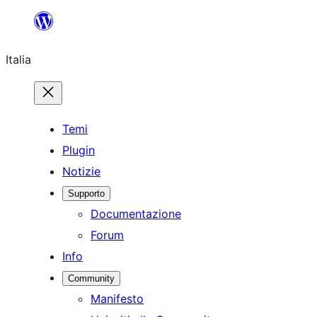
Vai
al
Italia
contenuto
Temi
Plugin
Notizie
Supporto
Documentazione
Forum
Info
Community
Manifesto