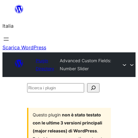
Vai
al
Italia
contenuto
Scarica WordPress
Plugin
Advanced Custom Fields:
Directory
Number Slider
Ricerca
i
plugin
Questo plugin
non è stato testato
con le ultime 3 versioni principali
(major releases) di WordPress
.