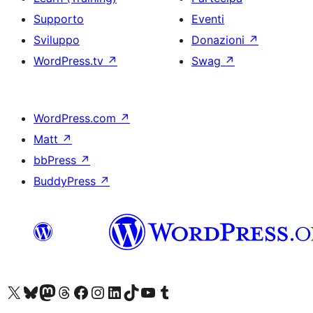
Supporto
Eventi
Sviluppo
Donazioni
↗
WordPress.tv
↗
Swag
↗
WordPress.com
↗
Matt
↗
bbPress
↗
BuddyPress
↗
Visita il nostro account X (ex Twitter)
Visita il nostro account Bluesky
Visita il nostro account Mastodon
Visita il nostro account Threads
Visita la nostra pagina Facebook
Visita il nostro account Instagram
Visita il nostro account LinkedIn
Visita il nostro account TikTok
Visita il nostro canale YouTube
Visita il nostro account Tumblr