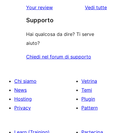
recensioni
recensioni
le
Your review
Vedi tutte
stelle
a
a
recensioni
stelle
Supporto
1-
stelle
Hai qualcosa da dire? Ti serve
aiuto?
Chiedi nel forum di supporto
Chi siamo
Vetrina
News
Temi
Hosting
Plugin
Privacy
Pattern
Learn (Training)
Partecipa