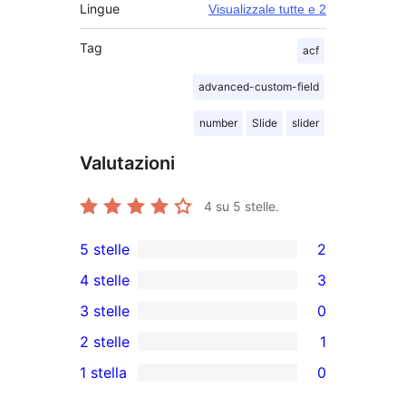
Lingue
Visualizzale tutte e 2
Tag
acf
advanced-custom-field
number
Slide
slider
Valutazioni
4
su 5 stelle.
5 stelle
2
2
4 stelle
3
recensioni
3
3 stelle
0
a
recensioni
0
2 stelle
1
5-
a
recensioni
1
stelle
1 stella
0
4-
a
2-
0
stelle
3-