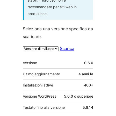
stabili. Il loro uso non è
raccomandato per siti web in
produzione.
Seleziona una versione specifica da
scaricare.
Scarica
Meta
Versione
0.6.0
Ultimo aggiornamento
4 anni
fa
Installazioni attive
400+
Versione WordPress
5.0.0 o superiore
Testato fino alla versione
5.8.14