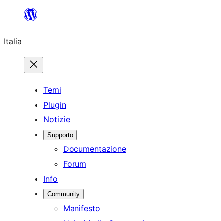
Vai
al
Italia
contenuto
Temi
Plugin
Notizie
Supporto
Documentazione
Forum
Info
Community
Manifesto