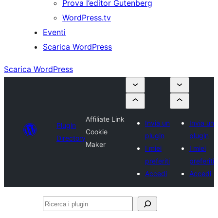
Prova l’editor Gutenberg
WordPress.tv
Eventi
Scarica WordPress
Scarica WordPress
Affiliate Link
Invia un
Invia un
Plugin
Cookie
plugin
plugin
Directory
Maker
I miei
I miei
preferiti
preferiti
Accedi
Accedi
Ricerca