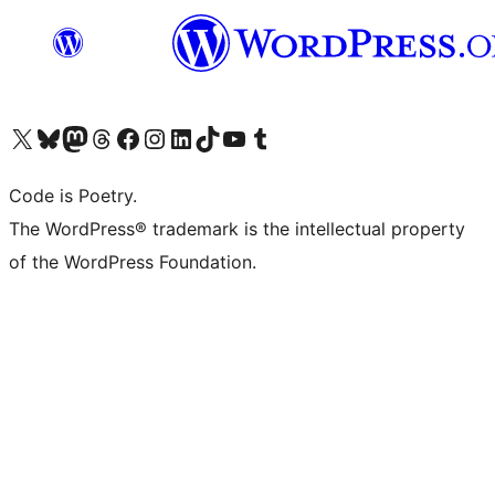
Visita il nostro account X (ex Twitter)
Visita il nostro account Bluesky
Visita il nostro account Mastodon
Visita il nostro account Threads
Visita la nostra pagina Facebook
Visita il nostro account Instagram
Visita il nostro account LinkedIn
Visita il nostro account TikTok
Visita il nostro canale YouTube
Visita il nostro account Tumblr
Code is Poetry.
The WordPress® trademark is the intellectual property
of the WordPress Foundation.