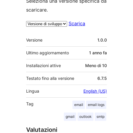
Seleziona una versione specifica da
scaricare.
Scarica
Meta
Versione
1.0.0
Ultimo aggiornamento
1 anno
fa
Installazioni attive
Meno di 10
Testato fino alla versione
6.7.5
Lingua
English (US)
Tag
email
email logs
gmail
outlook
smtp
Valutazioni