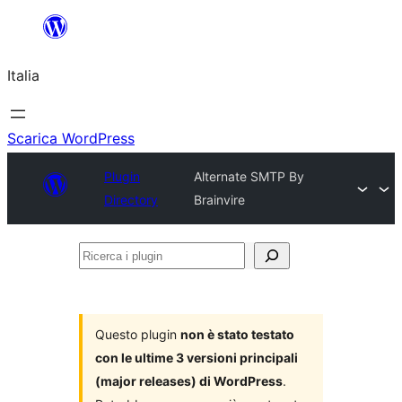
Vai
al
Italia
contenuto
Scarica WordPress
Plugin
Alternate SMTP By
Directory
Brainvire
Ricerca
i
plugin
Questo plugin
non è stato testato
con le ultime 3 versioni principali
(major releases) di WordPress
.