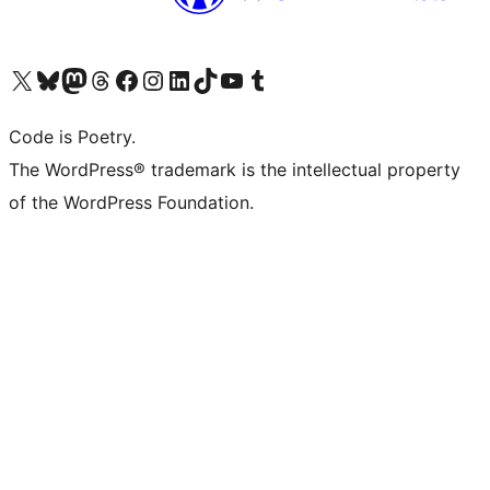
Visita il nostro account X (ex Twitter)
Visita il nostro account Bluesky
Visita il nostro account Mastodon
Visita il nostro account Threads
Visita la nostra pagina Facebook
Visita il nostro account Instagram
Visita il nostro account LinkedIn
Visita il nostro account TikTok
Visita il nostro canale YouTube
Visita il nostro account Tumblr
Code is Poetry.
The WordPress® trademark is the intellectual property
of the WordPress Foundation.