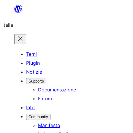
Vai
al
Italia
contenuto
Temi
Plugin
Notizie
Supporto
Documentazione
Forum
Info
Community
Manifesto