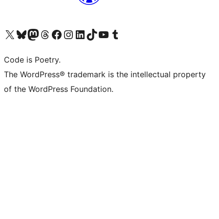
Visita il nostro account X (ex Twitter)
Visita il nostro account Bluesky
Visita il nostro account Mastodon
Visita il nostro account Threads
Visita la nostra pagina Facebook
Visita il nostro account Instagram
Visita il nostro account LinkedIn
Visita il nostro account TikTok
Visita il nostro canale YouTube
Visita il nostro account Tumblr
Code is Poetry.
The WordPress® trademark is the intellectual property
of the WordPress Foundation.