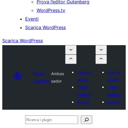
Prova l’editor Gutenberg
WordPress.tv
Eventi
Scarica WordPress
Scarica WordPress
Invia un
Invia un
Plugin
Ambas
plugin
plugin
Directory
sador
I miei
I miei
preferiti
preferiti
Accedi
Accedi
Ricerca