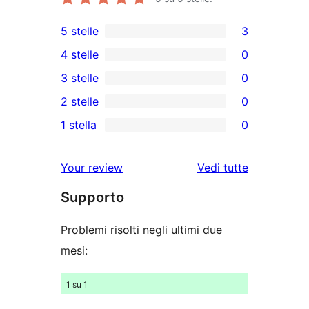
5 stelle
3
3
4 stelle
0
recensioni
0
3 stelle
0
a
recensioni
0
2 stelle
0
5-
a
recensioni
0
stelle
1 stella
0
4-
a
recensioni
0
stelle
3-
a
recensioni
Your review
Vedi tutte
stelle
2-
a
le
stelle
Supporto
1-
recensioni
stelle
Problemi risolti negli ultimi due
mesi:
1 su 1