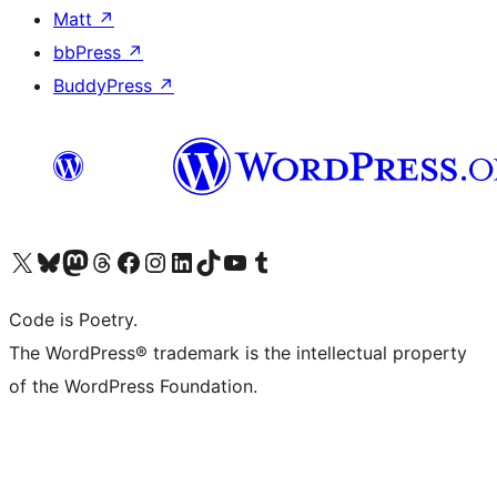
Matt
↗
bbPress
↗
BuddyPress
↗
Visita il nostro account X (ex Twitter)
Visita il nostro account Bluesky
Visita il nostro account Mastodon
Visita il nostro account Threads
Visita la nostra pagina Facebook
Visita il nostro account Instagram
Visita il nostro account LinkedIn
Visita il nostro account TikTok
Visita il nostro canale YouTube
Visita il nostro account Tumblr
Code is Poetry.
The WordPress® trademark is the intellectual property
of the WordPress Foundation.