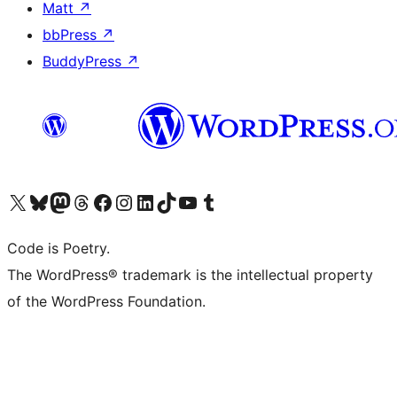
Matt
↗
bbPress
↗
BuddyPress
↗
Visita il nostro account X (ex Twitter)
Visita il nostro account Bluesky
Visita il nostro account Mastodon
Visita il nostro account Threads
Visita la nostra pagina Facebook
Visita il nostro account Instagram
Visita il nostro account LinkedIn
Visita il nostro account TikTok
Visita il nostro canale YouTube
Visita il nostro account Tumblr
Code is Poetry.
The WordPress® trademark is the intellectual property
of the WordPress Foundation.