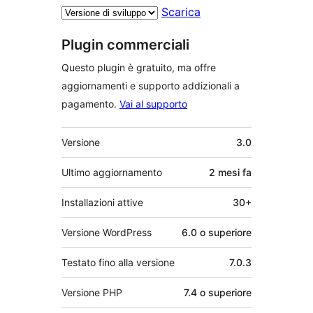
Scarica
Plugin commerciali
Questo plugin è gratuito, ma offre
aggiornamenti e supporto addizionali a
pagamento.
Vai al supporto
Meta
Versione
3.0
Ultimo aggiornamento
2 mesi
fa
Installazioni attive
30+
Versione WordPress
6.0 o superiore
Testato fino alla versione
7.0.3
Versione PHP
7.4 o superiore