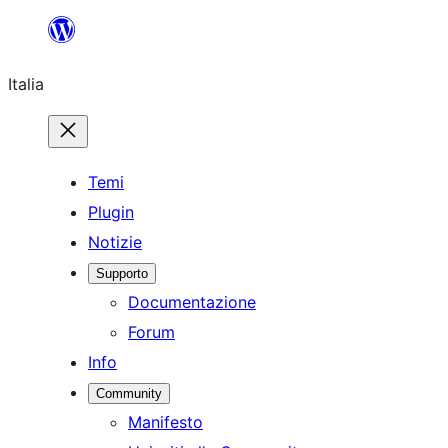
Vai
al
Italia
contenuto
Temi
Plugin
Notizie
Supporto
Documentazione
Forum
Info
Community
Manifesto