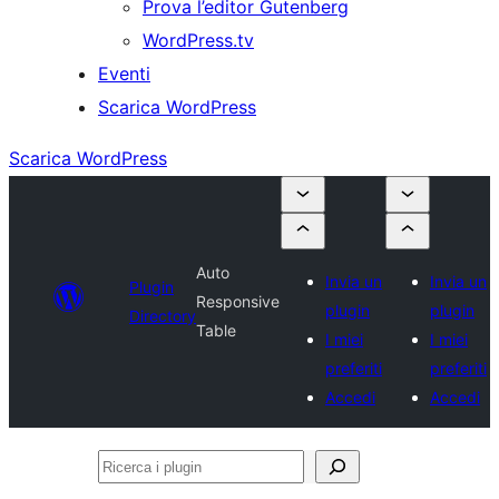
Prova l’editor Gutenberg
WordPress.tv
Eventi
Scarica WordPress
Scarica WordPress
Auto
Invia un
Invia un
Plugin
Responsive
plugin
plugin
Directory
Table
I miei
I miei
preferiti
preferiti
Accedi
Accedi
Ricerca