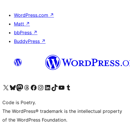
WordPress.com
↗
Matt
↗
bbPress
↗
BuddyPress
↗
Visita il nostro account X (ex Twitter)
Visita il nostro account Bluesky
Visita il nostro account Mastodon
Visita il nostro account Threads
Visita la nostra pagina Facebook
Visita il nostro account Instagram
Visita il nostro account LinkedIn
Visita il nostro account TikTok
Visita il nostro canale YouTube
Visita il nostro account Tumblr
Code is Poetry.
The WordPress® trademark is the intellectual property
of the WordPress Foundation.