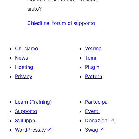
aiuto?
Chiedi nel forum di supporto
Chi siamo
Vetrina
News
Temi
Hosting
Plugin
Privacy
Pattern
Learn (Training)
Partecipa
Supporto
Eventi
Sviluppo
Donazioni
↗
WordPress.tv
↗
Swag
↗