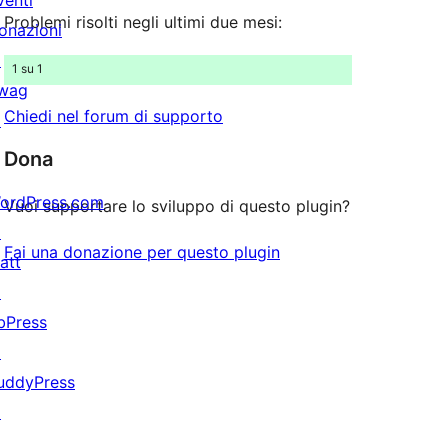
venti
stelle
Problemi risolti negli ultimi due mesi:
onazioni
↗
1 su 1
wag
Chiedi nel forum di supporto
↗
Dona
ordPress.com
Vuoi supportare lo sviluppo di questo plugin?
↗
Fai una donazione per questo plugin
att
↗
bPress
↗
uddyPress
↗