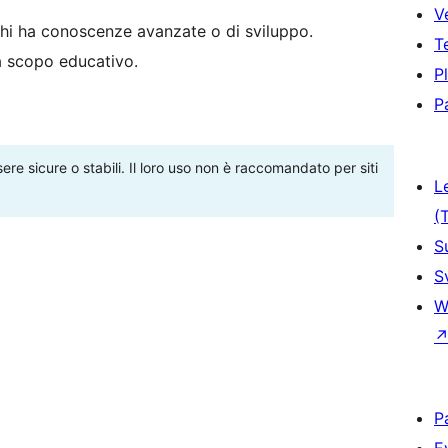
V
hi ha conoscenze avanzate o di sviluppo.
T
 a scopo educativo.
P
P
re sicure o stabili. Il loro uso non è raccomandato per siti
L
(
S
S
W
P