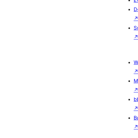
E
D
S
W
M
b
B