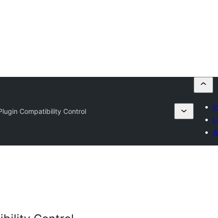
I
Plugin Compatibility Control
I
A