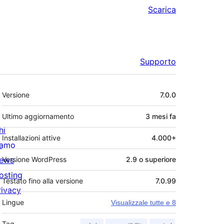
Scarica
Supporto
Meta
Versione
7.0.0
Ultimo aggiornamento
3 mesi
fa
hi
Installazioni attive
4.000+
iamo
ews
Versione WordPress
2.9 o superiore
osting
Testato fino alla versione
7.0.99
rivacy
Lingue
Visualizzale tutte e 8
Tag