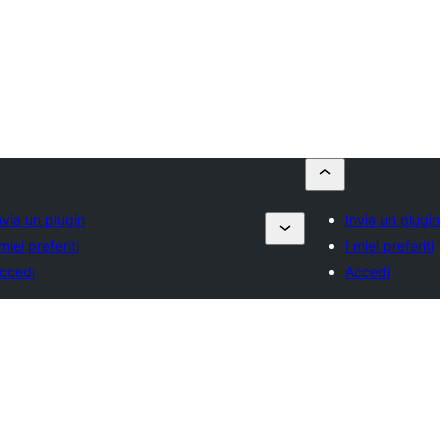
nvia un plugin
Invia un plugin
 miei preferiti
I miei preferiti
ccedi
Accedi