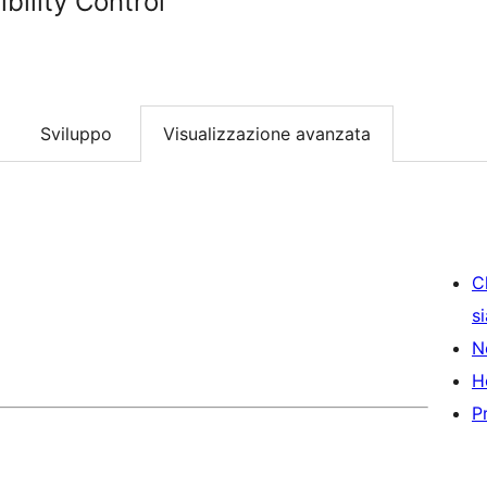
bility Control
Sviluppo
Visualizzazione avanzata
C
s
N
H
P