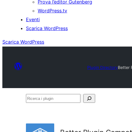
Prova l’editor Gutenberg
WordPress.tv
Eventi
Scarica WordPress
Scarica WordPress
Plugin Directory
Better 
Ricerca
i
plugin