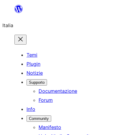
Vai
al
Italia
contenuto
Temi
Plugin
Notizie
Supporto
Documentazione
Forum
Info
Community
Manifesto