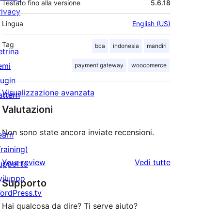
Testato fino alla versione
5.6.18
rivacy
Lingua
English (US)
Tag
bca
indonesia
mandiri
etrina
emi
payment gateway
woocomerce
lugin
Visualizzazione avanzata
attern
Valutazioni
Non sono state ancora inviate recensioni.
earn
Training)
le
Your review
Vedi tutte
upporto
recensioni
viluppo
Supporto
ordPress.tv
Hai qualcosa da dire? Ti serve aiuto?
↗