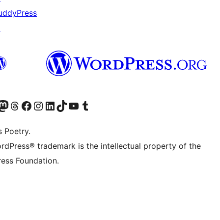
uddyPress
↗
t X (ex Twitter)
ostro account Bluesky
sita il nostro account Mastodon
Visita il nostro account Threads
Visita la nostra pagina Facebook
Visita il nostro account Instagram
Visita il nostro account LinkedIn
Visita il nostro account TikTok
Visita il nostro canale YouTube
Visita il nostro account Tumblr
s Poetry.
rdPress® trademark is the intellectual property of the
ess Foundation.