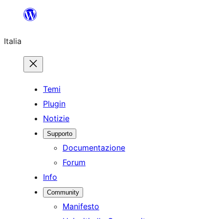
Vai
al
Italia
contenuto
Temi
Plugin
Notizie
Supporto
Documentazione
Forum
Info
Community
Manifesto