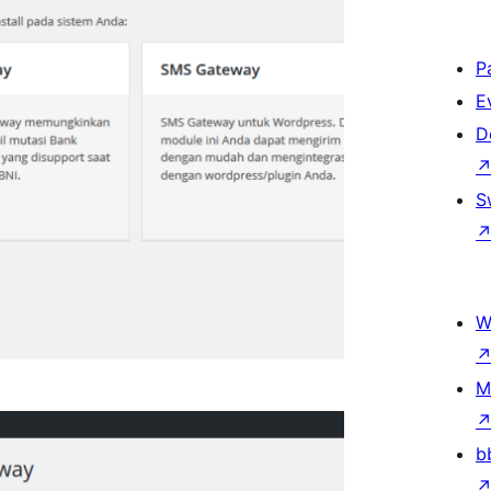
P
E
D
S
W
M
b