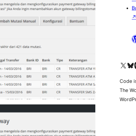
B
Visita il nostro accoun
Visita il n
Vi
Code i
The Wo
WordPr