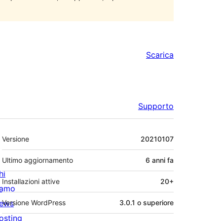
Scarica
Supporto
Meta
Versione
20210107
Ultimo aggiornamento
6 anni
fa
hi
Installazioni attive
20+
iamo
ews
Versione WordPress
3.0.1 o superiore
osting