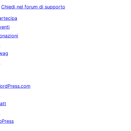
Chiedi nel forum di supporto
artecipa
venti
onazioni
↗
wag
↗
ordPress.com
↗
att
↗
bPress
↗