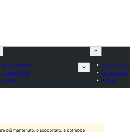
Invia un plugin
Invia un plugin
I miei preferiti
I miei preferiti
Accedi
Accedi
ere più mantenuto, o supportato, e potrebbe