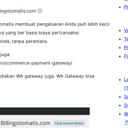
P
lingotomatis.com 🙂
tomatis membuat pengeluaran Anda jauh lebih kecil
V
 yang ber basis biaya pertransaksi.
T
nda, tanpa perantara.
P
juga:
P
is-woocommerce-payment-gateway/
yediakan WA gateway juga. WA Gateway bisa
L
(
S
S
W