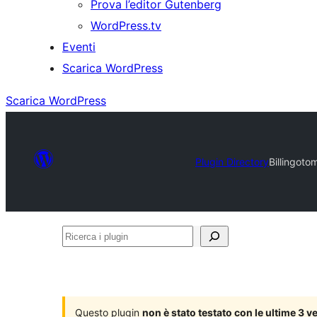
Prova l’editor Gutenberg
WordPress.tv
Eventi
Scarica WordPress
Scarica WordPress
Plugin Directory
Billingoto
Ricerca
i
plugin
Questo plugin
non è stato testato con le ultime 3 