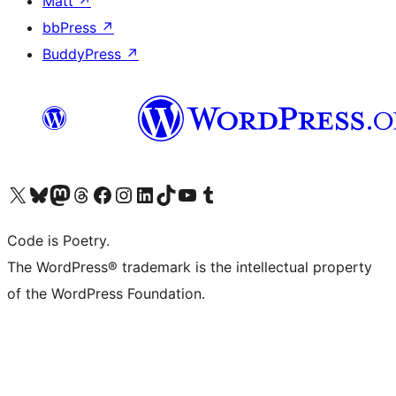
Matt
↗
bbPress
↗
BuddyPress
↗
Visita il nostro account X (ex Twitter)
Visita il nostro account Bluesky
Visita il nostro account Mastodon
Visita il nostro account Threads
Visita la nostra pagina Facebook
Visita il nostro account Instagram
Visita il nostro account LinkedIn
Visita il nostro account TikTok
Visita il nostro canale YouTube
Visita il nostro account Tumblr
Code is Poetry.
The WordPress® trademark is the intellectual property
of the WordPress Foundation.