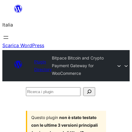
Vai
al
Italia
contenuto
Scarica WordPress
Bitpace Bitcoin and Crypto
Plugin
Payment Gateway for
Directory
WooCommerce
Ricerca
i
plugin
Questo plugin
non è stato testato
con le ultime 3 versioni principali