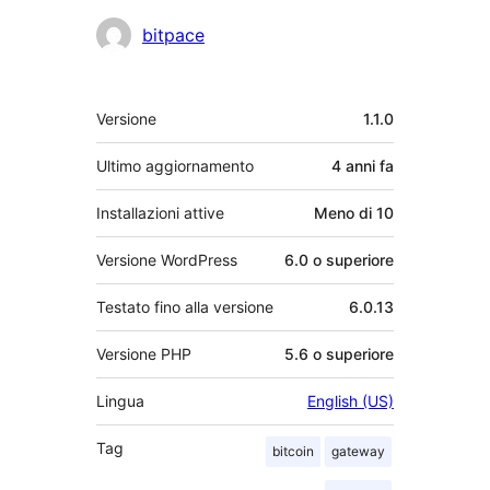
Collaboratori
bitpace
Meta
Versione
1.1.0
Ultimo aggiornamento
4 anni
fa
Installazioni attive
Meno di 10
Versione WordPress
6.0 o superiore
Testato fino alla versione
6.0.13
Versione PHP
5.6 o superiore
Lingua
English (US)
Tag
bitcoin
gateway