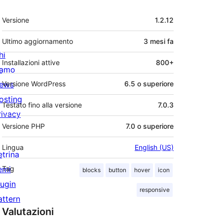
Meta
Versione
1.2.12
Ultimo aggiornamento
3 mesi
fa
hi
Installazioni attive
800+
iamo
ews
Versione WordPress
6.5 o superiore
osting
Testato fino alla versione
7.0.3
rivacy
Versione PHP
7.0 o superiore
Lingua
English (US)
etrina
emi
Tag
blocks
button
hover
icon
lugin
responsive
attern
Valutazioni