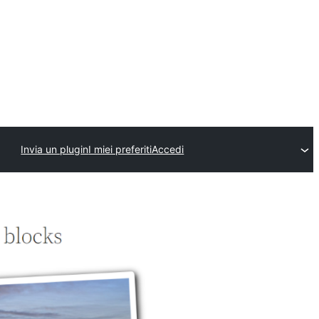
Invia un plugin
I miei preferiti
Accedi