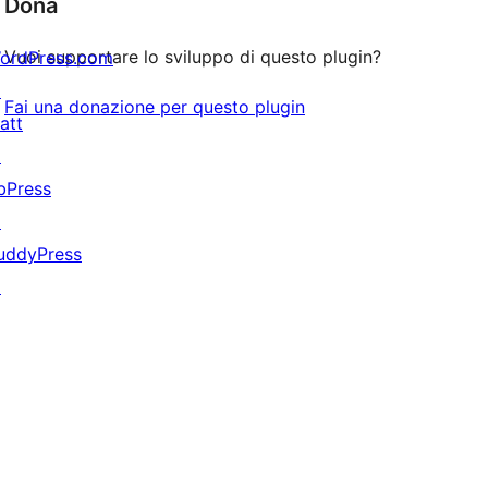
Dona
Vuoi supportare lo sviluppo di questo plugin?
ordPress.com
↗
Fai una donazione per questo plugin
att
↗
bPress
↗
uddyPress
↗