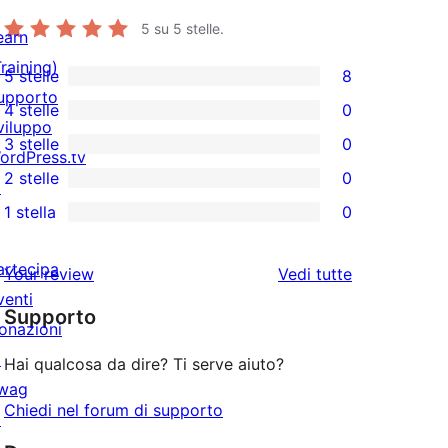
5
su 5 stelle.
earn
Training)
5 stelle
8
8
upporto
4 stelle
0
recensioni
0
viluppo
3 stelle
0
a
recensioni
ordPress.tv
0
2 stelle
0
5-
a
↗
recensioni
0
stelle
1 stella
0
4-
a
recensioni
0
stelle
3-
a
recensioni
artecipa
le
Your review
Vedi tutte
stelle
2-
a
venti
recensioni
stelle
Supporto
1-
onazioni
stelle
↗
Hai qualcosa da dire? Ti serve aiuto?
wag
Chiedi nel forum di supporto
↗