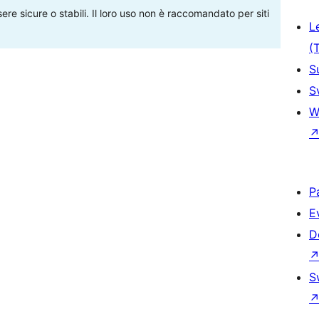
re sicure o stabili. Il loro uso non è raccomandato per siti
L
(
S
S
W
P
E
D
S