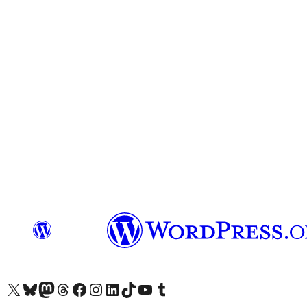
Visita il nostro account X (ex Twitter)
Visita il nostro account Bluesky
Visita il nostro account Mastodon
Visita il nostro account Threads
Visita la nostra pagina Facebook
Visita il nostro account Instagram
Visita il nostro account LinkedIn
Visita il nostro account TikTok
Visita il nostro canale YouTube
Visita il nostro account Tumblr