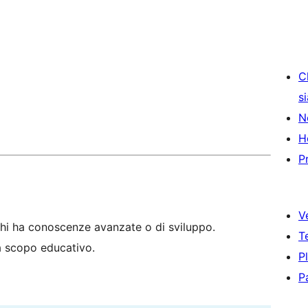
C
s
N
H
P
V
hi ha conoscenze avanzate o di sviluppo.
T
 a scopo educativo.
P
P