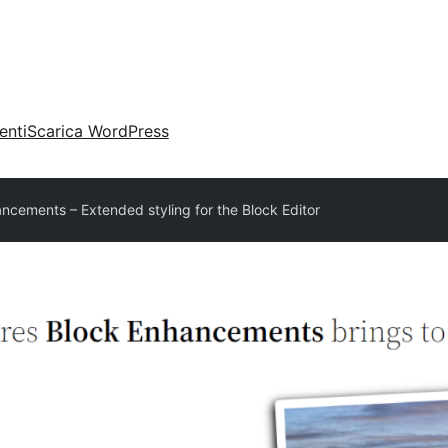
enti
Scarica WordPress
ncements – Extended styling for the Block Editor