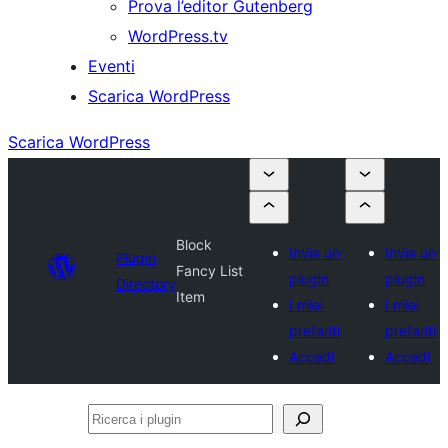
Prova l’editor Gutenberg
WordPress.tv
Eventi
Scarica WordPress
Scarica WordPress
Block
Invia un
Invia un
Plugin
Fancy List
plugin
plugin
Directory
Item
I miei
I miei
preferiti
preferiti
Accedi
Accedi
Ricerca