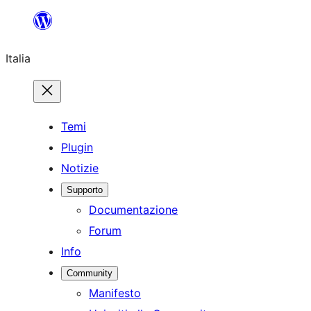
Vai
al
Italia
contenuto
Temi
Plugin
Notizie
Supporto
Documentazione
Forum
Info
Community
Manifesto