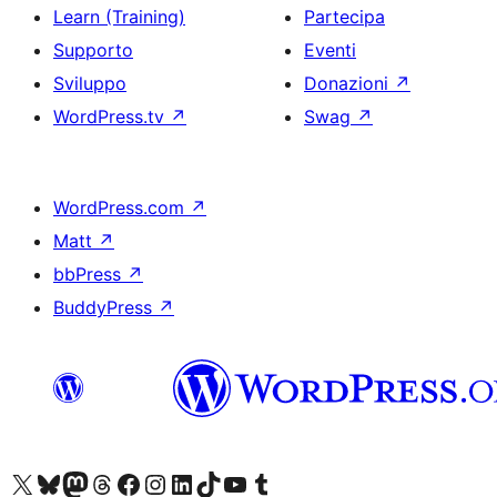
Learn (Training)
Partecipa
Supporto
Eventi
Sviluppo
Donazioni
↗
WordPress.tv
↗
Swag
↗
WordPress.com
↗
Matt
↗
bbPress
↗
BuddyPress
↗
Visita il nostro account X (ex Twitter)
Visita il nostro account Bluesky
Visita il nostro account Mastodon
Visita il nostro account Threads
Visita la nostra pagina Facebook
Visita il nostro account Instagram
Visita il nostro account LinkedIn
Visita il nostro account TikTok
Visita il nostro canale YouTube
Visita il nostro account Tumblr