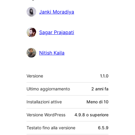
Collaboratori
Janki Moradiya
Sagar Prajapati
Nitish Kaila
Meta
Versione
1.1.0
Ultimo aggiornamento
2 anni
fa
Installazioni attive
Meno di 10
Versione WordPress
4.9.8 o superiore
Testato fino alla versione
6.5.9