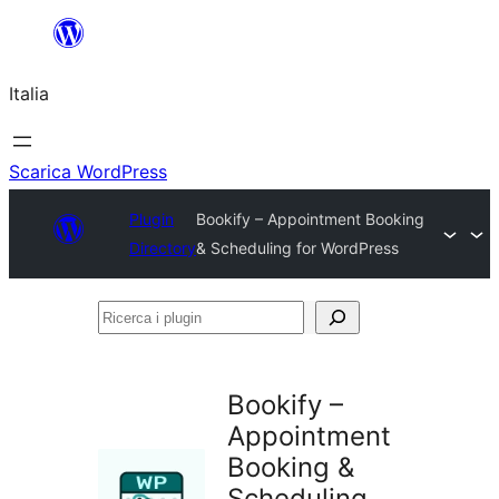
Vai
al
Italia
contenuto
Scarica WordPress
Plugin
Bookify – Appointment Booking
Directory
& Scheduling for WordPress
Ricerca
i
plugin
Bookify –
Appointment
Booking &
Scheduling