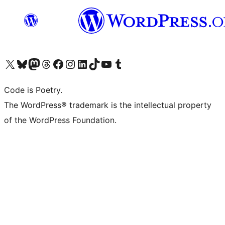
Visita il nostro account X (ex Twitter)
Visita il nostro account Bluesky
Visita il nostro account Mastodon
Visita il nostro account Threads
Visita la nostra pagina Facebook
Visita il nostro account Instagram
Visita il nostro account LinkedIn
Visita il nostro account TikTok
Visita il nostro canale YouTube
Visita il nostro account Tumblr
Code is Poetry.
The WordPress® trademark is the intellectual property
of the WordPress Foundation.