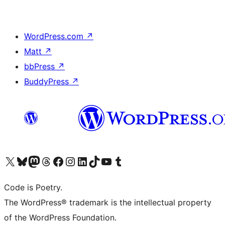
WordPress.com
↗
Matt
↗
bbPress
↗
BuddyPress
↗
Visita il nostro account X (ex Twitter)
Visita il nostro account Bluesky
Visita il nostro account Mastodon
Visita il nostro account Threads
Visita la nostra pagina Facebook
Visita il nostro account Instagram
Visita il nostro account LinkedIn
Visita il nostro account TikTok
Visita il nostro canale YouTube
Visita il nostro account Tumblr
Code is Poetry.
The WordPress® trademark is the intellectual property
of the WordPress Foundation.