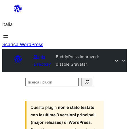
Vai
al
Italia
contenuto
Scarica WordPress
Plugin
BuddyPress Improved:
Directory
disable Gravatar
Ricerca
i
plugin
Questo plugin
non è stato testato
con le ultime 3 versioni principali
(major releases) di WordPress
.