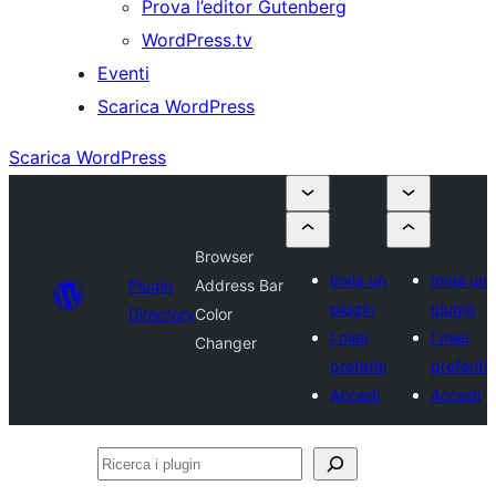
Prova l’editor Gutenberg
WordPress.tv
Eventi
Scarica WordPress
Scarica WordPress
Browser
Invia un
Invia un
Plugin
Address Bar
plugin
plugin
Directory
Color
I miei
I miei
Changer
preferiti
preferiti
Accedi
Accedi
Ricerca