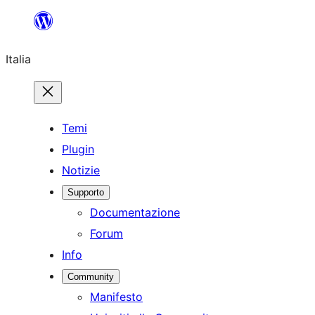
Vai
al
Italia
contenuto
Temi
Plugin
Notizie
Supporto
Documentazione
Forum
Info
Community
Manifesto