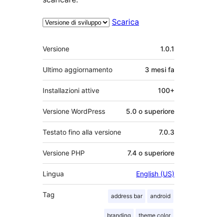
Scarica
Meta
Versione
1.0.1
Ultimo aggiornamento
3 mesi
fa
Installazioni attive
100+
Versione WordPress
5.0 o superiore
Testato fino alla versione
7.0.3
Versione PHP
7.4 o superiore
Lingua
English (US)
Tag
address bar
android
branding
theme color