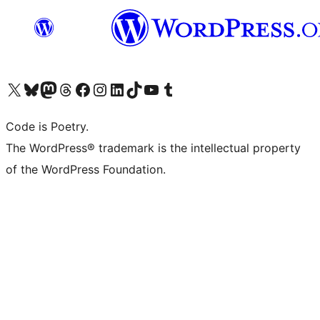
Visita il nostro account X (ex Twitter)
Visita il nostro account Bluesky
Visita il nostro account Mastodon
Visita il nostro account Threads
Visita la nostra pagina Facebook
Visita il nostro account Instagram
Visita il nostro account LinkedIn
Visita il nostro account TikTok
Visita il nostro canale YouTube
Visita il nostro account Tumblr
Code is Poetry.
The WordPress® trademark is the intellectual property
of the WordPress Foundation.