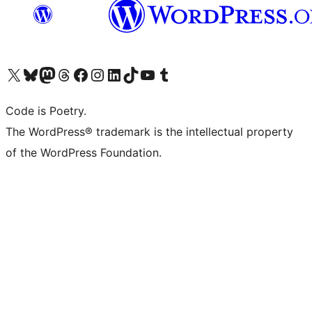
Visita il nostro account X (ex Twitter)
Visita il nostro account Bluesky
Visita il nostro account Mastodon
Visita il nostro account Threads
Visita la nostra pagina Facebook
Visita il nostro account Instagram
Visita il nostro account LinkedIn
Visita il nostro account TikTok
Visita il nostro canale YouTube
Visita il nostro account Tumblr
Code is Poetry.
The WordPress® trademark is the intellectual property
of the WordPress Foundation.