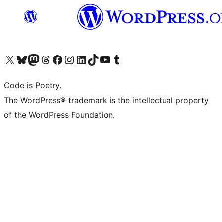
Visita il nostro account X (ex Twitter)
Visita il nostro account Bluesky
Visita il nostro account Mastodon
Visita il nostro account Threads
Visita la nostra pagina Facebook
Visita il nostro account Instagram
Visita il nostro account LinkedIn
Visita il nostro account TikTok
Visita il nostro canale YouTube
Visita il nostro account Tumblr
Code is Poetry.
The WordPress® trademark is the intellectual property
of the WordPress Foundation.