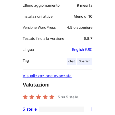
Ultimo aggiornamento
9 mesi
fa
Installazioni attive
Meno di 10
Versione WordPress
4.5 o superiore
Testato fino alla versione
6.8.7
Lingua
English (US)
Tag
chat
Spanish
Visualizzazione avanzata
Valutazioni
5
su 5 stelle.
5 stelle
1
1