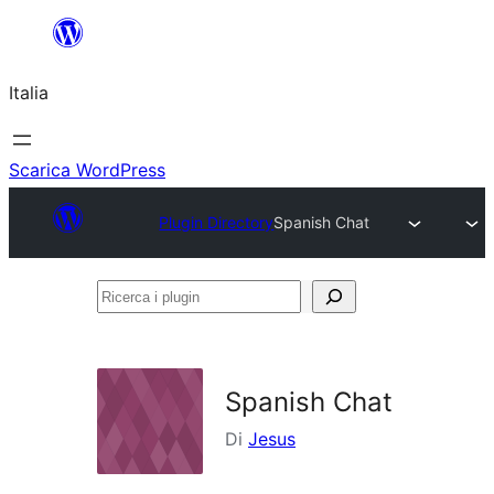
Vai
al
Italia
contenuto
Scarica WordPress
Plugin Directory
Spanish Chat
Ricerca
i
plugin
Spanish Chat
Di
Jesus