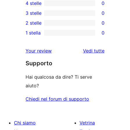
4 stelle
0
5-
0
3 stelle
0
recensioni
recensioni
0
2 stelle
0
a
a
recensioni
0
stelle
1 stella
0
4-
a
recensioni
0
stelle
3-
a
recensioni
le
Your review
Vedi tutte
stelle
2-
a
recensioni
stelle
Supporto
1-
stelle
Hai qualcosa da dire? Ti serve
aiuto?
Chiedi nel forum di supporto
Chi siamo
Vetrina