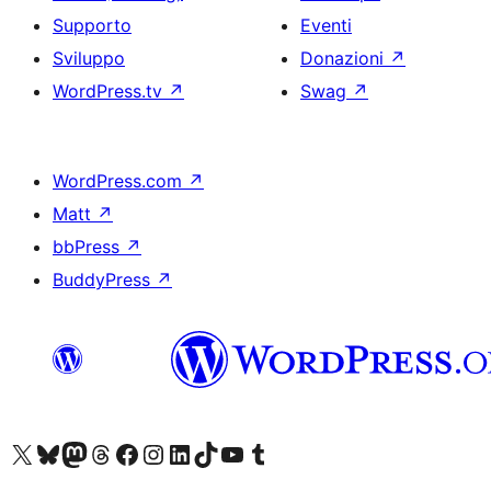
Supporto
Eventi
Sviluppo
Donazioni
↗
WordPress.tv
↗
Swag
↗
WordPress.com
↗
Matt
↗
bbPress
↗
BuddyPress
↗
Visita il nostro account X (ex Twitter)
Visita il nostro account Bluesky
Visita il nostro account Mastodon
Visita il nostro account Threads
Visita la nostra pagina Facebook
Visita il nostro account Instagram
Visita il nostro account LinkedIn
Visita il nostro account TikTok
Visita il nostro canale YouTube
Visita il nostro account Tumblr