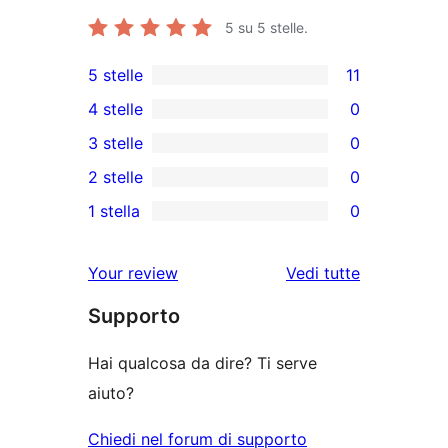
5
su 5 stelle.
5 stelle
11
11
4 stelle
0
recensioni
0
3 stelle
0
a
recensioni
0
2 stelle
0
5-
a
recensioni
0
stelle
1 stella
0
4-
a
recensioni
0
stelle
3-
a
recensioni
Your review
Vedi tutte
stelle
2-
a
le
stelle
Supporto
1-
recensioni
stelle
Hai qualcosa da dire? Ti serve
aiuto?
Chiedi nel forum di supporto