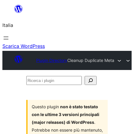
Vai
al
Italia
contenuto
Scarica WordPress
Plugin Directory
Cleanup Duplicate Meta
Ricerca
i
plugin
Questo plugin
non è stato testato
con le ultime 3 versioni principali
(major releases) di WordPress
.
Potrebbe non essere più mantenuto,