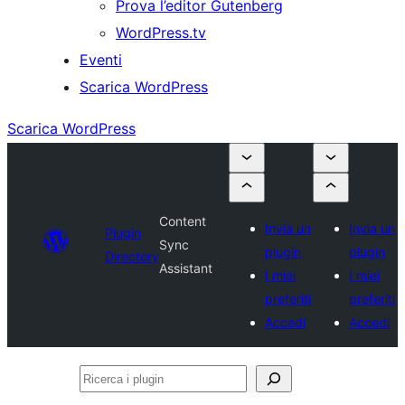
Prova l’editor Gutenberg
WordPress.tv
Eventi
Scarica WordPress
Scarica WordPress
Content
Invia un
Invia un
Plugin
Sync
plugin
plugin
Directory
Assistant
I miei
I miei
preferiti
preferiti
Accedi
Accedi
Ricerca