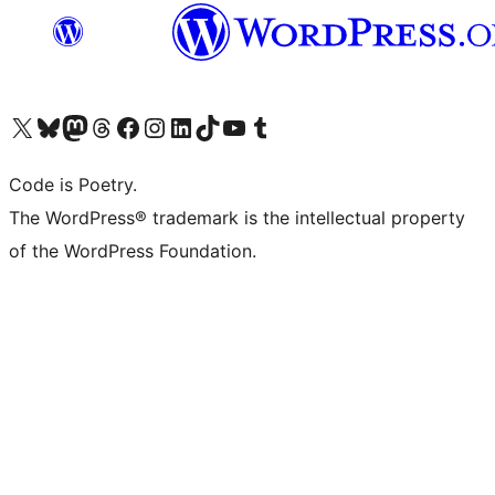
Visita il nostro account X (ex Twitter)
Visita il nostro account Bluesky
Visita il nostro account Mastodon
Visita il nostro account Threads
Visita la nostra pagina Facebook
Visita il nostro account Instagram
Visita il nostro account LinkedIn
Visita il nostro account TikTok
Visita il nostro canale YouTube
Visita il nostro account Tumblr
Code is Poetry.
The WordPress® trademark is the intellectual property
of the WordPress Foundation.