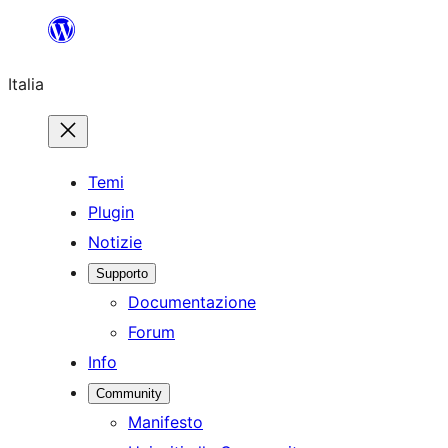
Vai
al
Italia
contenuto
Temi
Plugin
Notizie
Supporto
Documentazione
Forum
Info
Community
Manifesto