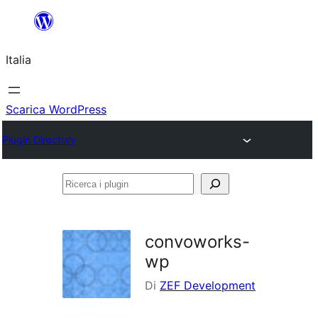
Vai
al
Italia
contenuto
Scarica WordPress
Plugin Directory
Ricerca
i
plugin
convoworks-
wp
Di
ZEF Development