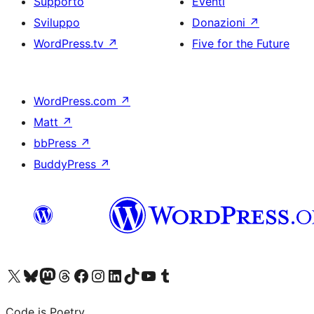
Supporto
Eventi
Sviluppo
Donazioni
↗
WordPress.tv
↗
Five for the Future
WordPress.com
↗
Matt
↗
bbPress
↗
BuddyPress
↗
Visita il nostro account X (ex Twitter)
Visita il nostro account Bluesky
Visita il nostro account Mastodon
Visita il nostro account Threads
Visita la nostra pagina Facebook
Visita il nostro account Instagram
Visita il nostro account LinkedIn
Visita il nostro account TikTok
Visita il nostro canale YouTube
Visita il nostro account Tumblr
Code is Poetry.