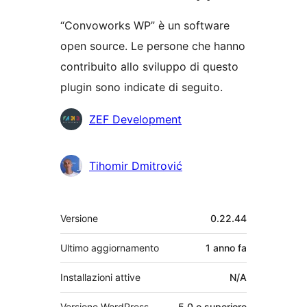
“Convoworks WP” è un software
open source. Le persone che hanno
contribuito allo sviluppo di questo
plugin sono indicate di seguito.
Collaboratori
ZEF Development
Tihomir Dmitrović
Meta
Versione
0.22.44
Ultimo aggiornamento
1 anno
fa
Installazioni attive
N/A
Versione WordPress
5.0 o superiore