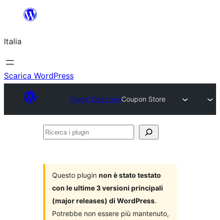
Vai
al
Italia
contenuto
Scarica WordPress
Plugin Directory
Coupon Store
Ricerca
i
plugin
Questo plugin
non è stato testato
con le ultime 3 versioni principali
(major releases) di WordPress
.
Potrebbe non essere più mantenuto,