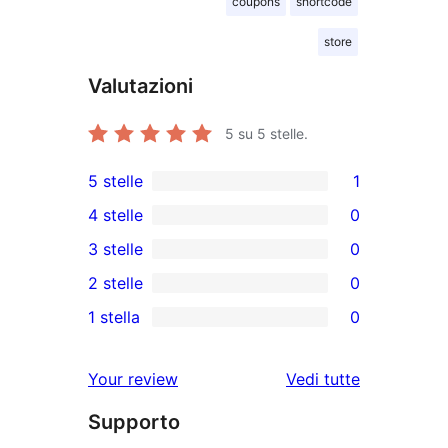
coupons
shortcode
store
Valutazioni
5
su 5 stelle.
5 stelle
1
1
4 stelle
0
5-
0
3 stelle
0
recensioni
recensioni
0
2 stelle
0
a
a
recensioni
0
stelle
1 stella
0
4-
a
recensioni
0
stelle
3-
a
recensioni
le
Your review
Vedi tutte
stelle
2-
a
recensioni
stelle
Supporto
1-