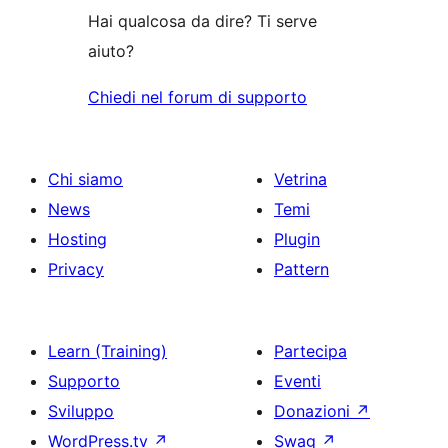
stelle
Hai qualcosa da dire? Ti serve
aiuto?
Chiedi nel forum di supporto
Chi siamo
Vetrina
News
Temi
Hosting
Plugin
Privacy
Pattern
Learn (Training)
Partecipa
Supporto
Eventi
Sviluppo
Donazioni
↗
WordPress.tv
↗
Swag
↗