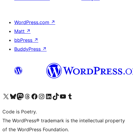
WordPress.com
↗
Matt
↗
bbPress
↗
BuddyPress
↗
Visita il nostro account X (ex Twitter)
Visita il nostro account Bluesky
Visita il nostro account Mastodon
Visita il nostro account Threads
Visita la nostra pagina Facebook
Visita il nostro account Instagram
Visita il nostro account LinkedIn
Visita il nostro account TikTok
Visita il nostro canale YouTube
Visita il nostro account Tumblr
Code is Poetry.
The WordPress® trademark is the intellectual property
of the WordPress Foundation.