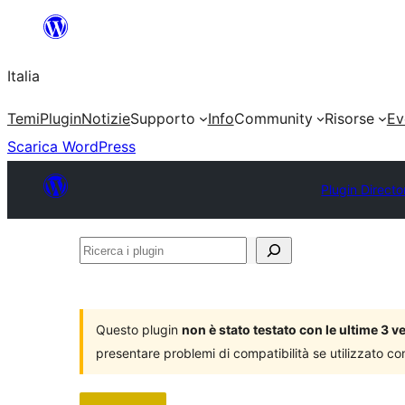
Vai
al
Italia
contenuto
Temi
Plugin
Notizie
Supporto
Info
Community
Risorse
Ev
Scarica WordPress
Plugin Directo
Ricerca
i
plugin
Questo plugin
non è stato testato con le ultime 3 
presentare problemi di compatibilità se utilizzato co