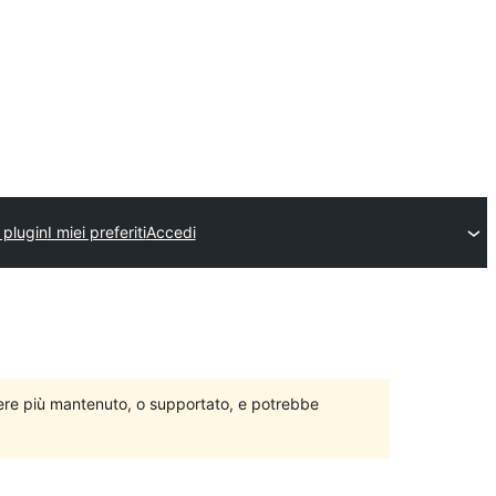
 plugin
I miei preferiti
Accedi
ere più mantenuto, o supportato, e potrebbe