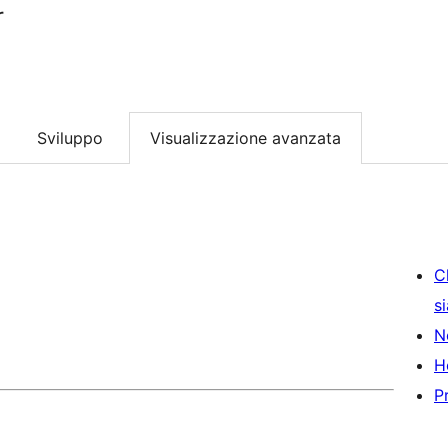
r
Sviluppo
Visualizzazione avanzata
C
s
N
H
P