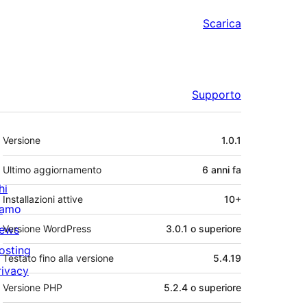
Scarica
Supporto
Meta
Versione
1.0.1
Ultimo aggiornamento
6 anni
fa
hi
Installazioni attive
10+
iamo
ews
Versione WordPress
3.0.1 o superiore
osting
Testato fino alla versione
5.4.19
rivacy
Versione PHP
5.2.4 o superiore