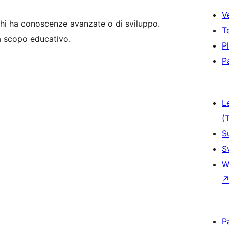
V
hi ha conoscenze avanzate o di sviluppo.
T
 a scopo educativo.
P
P
L
(
S
S
W
P