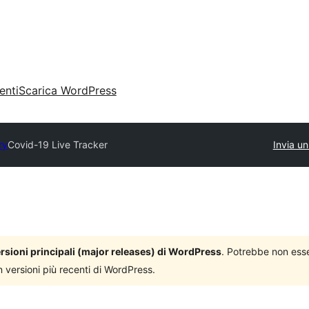
enti
Scarica WordPress
ry
Covid-19 Live Tracker
Invia un
versioni principali (major releases) di WordPress
. Potrebbe non ess
n versioni più recenti di WordPress.