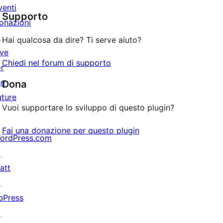
a
venti
recensioni
stelle
Supporto
1-
onazioni
stelle
↗
Hai qualcosa da dire? Ti serve aiuto?
ive
Chiedi nel forum di supporto
or
he
Dona
uture
Vuoi supportare lo sviluppo di questo plugin?
Fai una donazione per questo plugin
ordPress.com
↗
att
↗
bPress
↗