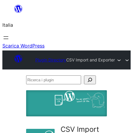
Vai
al
Italia
contenuto
Scarica WordPress
Plugin Directory
CSV Import and Exporter
Ricerca
i
plugin
CSV Import