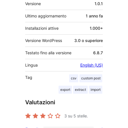
Meta
Versione
1.0.1
Ultimo aggiornamento
1 anno
fa
Installazioni attive
1.000+
Versione WordPress
3.0 o superiore
Testato fino alla versione
6.8.7
Lingua
English (US)
Tag
csv
custom post
export
extract
import
Valutazioni
3
su 5 stelle.