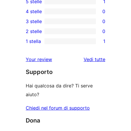
5 stelle
1
1
4 stelle
0
5-
0
3 stelle
0
recensioni
recensioni
0
2 stelle
0
a
a
recensioni
0
stelle
1 stella
1
4-
a
recensioni
1
stelle
3-
a
1-
le
Your review
Vedi tutte
stelle
2-
recensioni
recensioni
stelle
Supporto
a
stelle
Hai qualcosa da dire? Ti serve
aiuto?
Chiedi nel forum di supporto
Dona