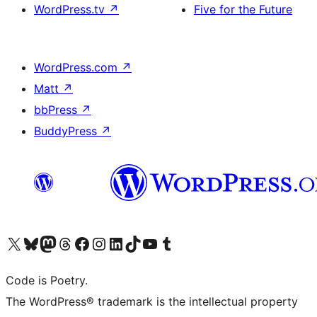
WordPress.tv
↗
Five for the Future
WordPress.com
↗
Matt
↗
bbPress
↗
BuddyPress
↗
Visita il nostro account X (ex Twitter)
Visita il nostro account Bluesky
Visita il nostro account Mastodon
Visita il nostro account Threads
Visita la nostra pagina Facebook
Visita il nostro account Instagram
Visita il nostro account LinkedIn
Visita il nostro account TikTok
Visita il nostro canale YouTube
Visita il nostro account Tumblr
Code is Poetry.
The WordPress® trademark is the intellectual property