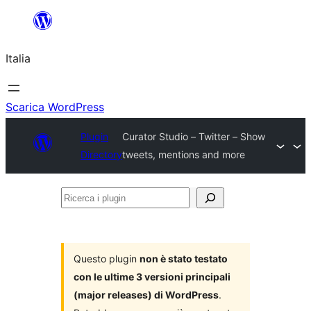
Vai
al
Italia
contenuto
Scarica WordPress
Plugin
Curator Studio – Twitter – Show
Directory
tweets, mentions and more
Ricerca
i
plugin
Questo plugin
non è stato testato
con le ultime 3 versioni principali
(major releases) di WordPress
.