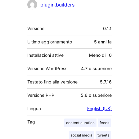
Collaboratori
plugin.builders
Meta
Versione
0.1.1
Ultimo aggiornamento
5 anni
fa
Installazioni attive
Meno di 10
Versione WordPress
4.7 o superiore
Testato fino alla versione
5.7.16
Versione PHP
5.6 o superiore
Lingua
English (US)
Tag
content curation
feeds
social media
tweets