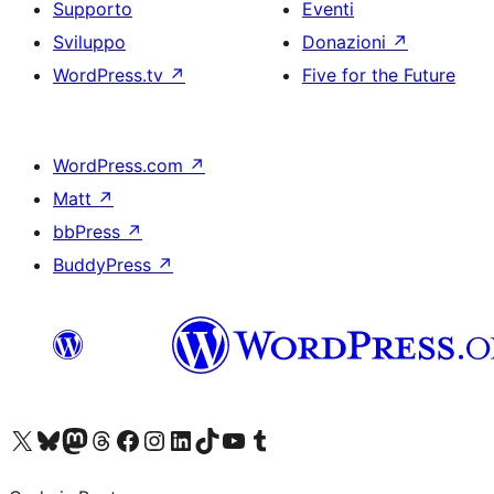
Supporto
Eventi
Sviluppo
Donazioni
↗
WordPress.tv
↗
Five for the Future
WordPress.com
↗
Matt
↗
bbPress
↗
BuddyPress
↗
Visita il nostro account X (ex Twitter)
Visita il nostro account Bluesky
Visita il nostro account Mastodon
Visita il nostro account Threads
Visita la nostra pagina Facebook
Visita il nostro account Instagram
Visita il nostro account LinkedIn
Visita il nostro account TikTok
Visita il nostro canale YouTube
Visita il nostro account Tumblr