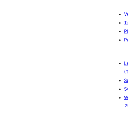
V
T
P
P
L
(
S
S
W