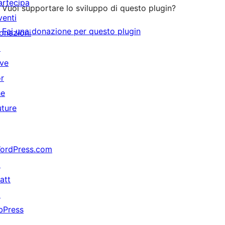
artecipa
Vuoi supportare lo sviluppo di questo plugin?
venti
Fai una donazione per questo plugin
onazioni
↗
ive
or
he
uture
ordPress.com
↗
att
↗
bPress
↗