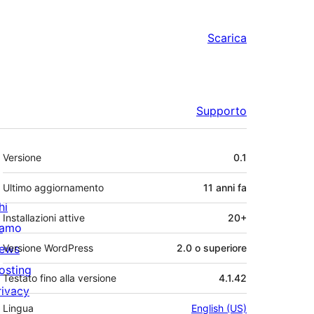
Scarica
Supporto
Meta
Versione
0.1
Ultimo aggiornamento
11 anni
fa
hi
Installazioni attive
20+
iamo
ews
Versione WordPress
2.0 o superiore
osting
Testato fino alla versione
4.1.42
rivacy
Lingua
English (US)