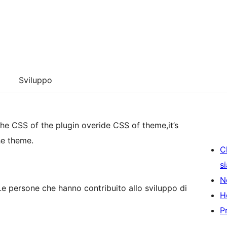
Sviluppo
he CSS of the plugin overide CSS of theme,it’s
the theme.
C
s
N
 persone che hanno contribuito allo sviluppo di
H
P