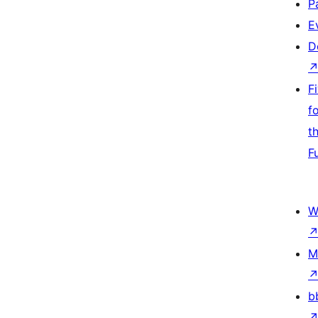
P
E
D
F
f
t
F
W
M
b