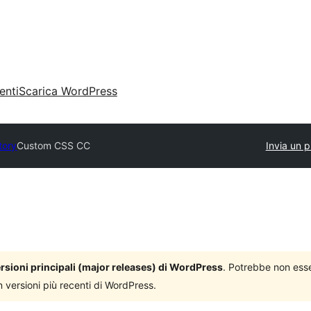
enti
Scarica WordPress
tory
Custom CSS CC
Invia un p
versioni principali (major releases) di WordPress
. Potrebbe non ess
n versioni più recenti di WordPress.