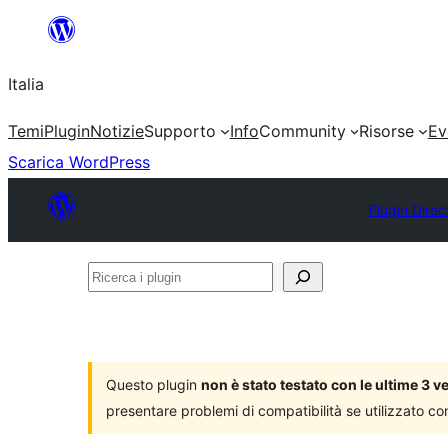
Vai
al
Italia
contenuto
Temi
Plugin
Notizie
Supporto
Info
Community
Risorse
Ev
Scarica WordPress
Plugin Direc
Ricerca
i
plugin
Questo plugin
non è stato testato con le ultime 3 
presentare problemi di compatibilità se utilizzato co