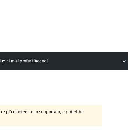
lugin
I miei preferiti
Accedi
ere più mantenuto, o supportato, e potrebbe