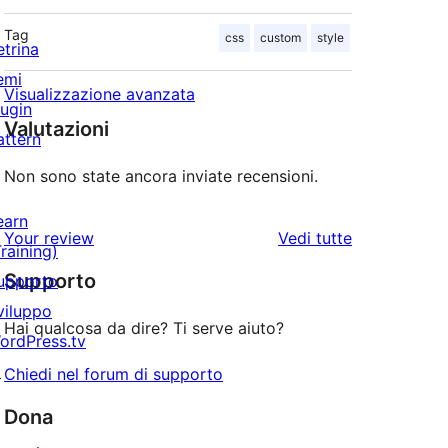
Tag
css
custom
style
etrina
emi
Visualizzazione avanzata
lugin
Valutazioni
attern
Non sono state ancora inviate recensioni.
earn
le
Your review
Vedi tutte
Training)
recensioni
Supporto
upporto
viluppo
Hai qualcosa da dire? Ti serve aiuto?
ordPress.tv
↗
Chiedi nel forum di supporto
Dona