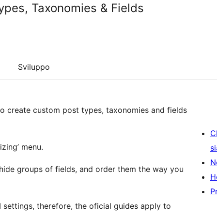
ypes, Taxonomies & Fields
Sviluppo
to create custom post types, taxonomies and fields
C
izing’ menu.
s
N
hide groups of fields, and order them the way you
H
P
settings, therefore, the oficial guides apply to