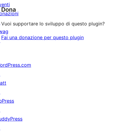
venti
Dona
onazioni
↗
Vuoi supportare lo sviluppo di questo plugin?
wag
Fai una donazione per questo plugin
↗
ordPress.com
↗
att
↗
bPress
↗
uddyPress
↗