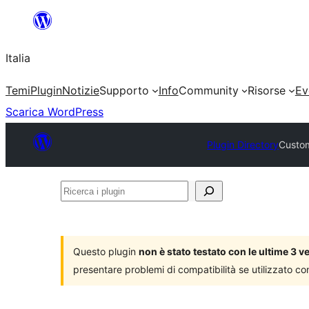
Vai
al
Italia
contenuto
Temi
Plugin
Notizie
Supporto
Info
Community
Risorse
Ev
Scarica WordPress
Plugin Directory
Custom
Ricerca
i
plugin
Questo plugin
non è stato testato con le ultime 3 
presentare problemi di compatibilità se utilizzato co