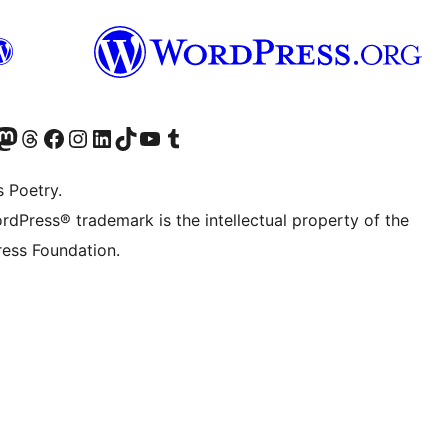
t X (ex Twitter)
ostro account Bluesky
sita il nostro account Mastodon
Visita il nostro account Threads
Visita la nostra pagina Facebook
Visita il nostro account Instagram
Visita il nostro account LinkedIn
Visita il nostro account TikTok
Visita il nostro canale YouTube
Visita il nostro account Tumblr
s Poetry.
rdPress® trademark is the intellectual property of the
ess Foundation.