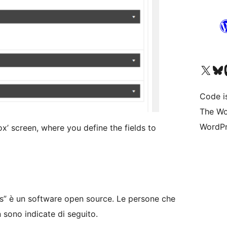
Visita il nostro accoun
Visita il n
Vi
Code i
The Wo
WordPr
x’ screen, where you define the fields to
s” è un software open source. Le persone che
 sono indicate di seguito.