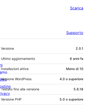
Scarica
Supporto
Meta
Versione
2.0.1
Ultimo aggiornamento
6 anni
fa
hi
Installazioni attive
Meno di 10
iamo
ews
Versione WordPress
4.0 o superiore
osting
Testato fino alla versione
5.6.18
rivacy
Versione PHP
5.0 o superiore