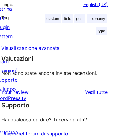
Lingua
English (US)
etrina
emi
Tag
custom
field
post
taxonomy
lugin
type
attern
Visualizzazione avanzata
Valutazioni
earn
Training)
Non sono state ancora inviate recensioni.
upporto
viluppo
le
Your review
Vedi tutte
ordPress.tv
recensioni
Supporto
↗
Hai qualcosa da dire? Ti serve aiuto?
artecipa
Chiedi nel forum di supporto