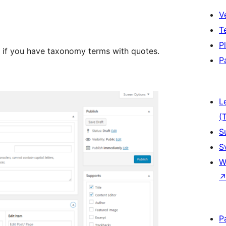
V
T
P
if you have taxonomy terms with quotes.
P
L
(
S
S
W
P