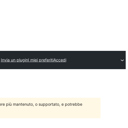
Invia un plugin
I miei preferiti
Accedi
ere più mantenuto, o supportato, e potrebbe