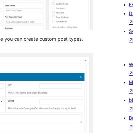
E
D
S
e you can create custom post types.
W
M
b
B