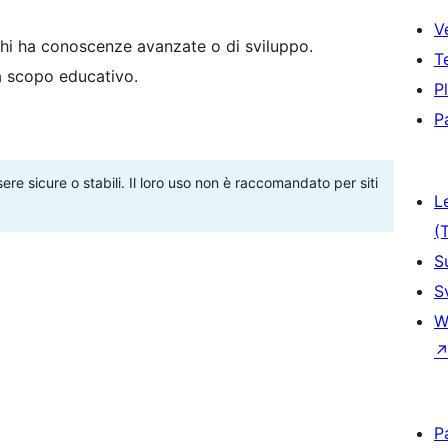
V
hi ha conoscenze avanzate o di sviluppo.
T
 a scopo educativo.
P
P
re sicure o stabili. Il loro uso non è raccomandato per siti
L
(
S
S
W
P