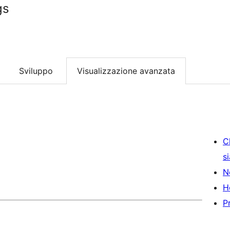
gs
Sviluppo
Visualizzazione avanzata
C
s
N
H
P