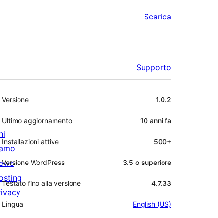
Scarica
Supporto
Meta
Versione
1.0.2
Ultimo aggiornamento
10 anni
fa
hi
Installazioni attive
500+
iamo
ews
Versione WordPress
3.5 o superiore
osting
Testato fino alla versione
4.7.33
rivacy
Lingua
English (US)