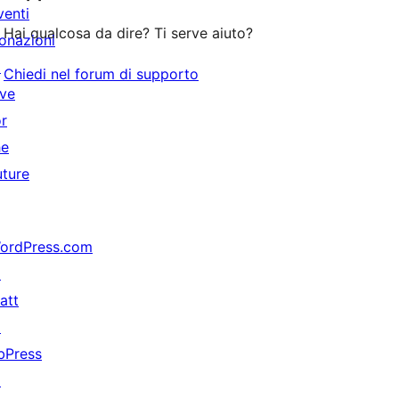
venti
stelle
Hai qualcosa da dire? Ti serve aiuto?
onazioni
↗
Chiedi nel forum di supporto
ive
or
he
uture
ordPress.com
↗
att
↗
bPress
↗