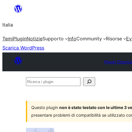
Vai
al
Italia
contenuto
Temi
Plugin
Notizie
Supporto
Info
Community
Risorse
Ev
Scarica WordPress
Plugin Directo
Ricerca
i
plugin
Questo plugin
non è stato testato con le ultime 3 
presentare problemi di compatibilità se utilizzato co