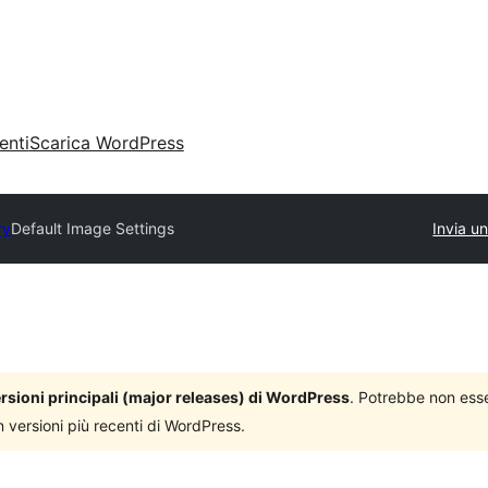
enti
Scarica WordPress
ry
Default Image Settings
Invia un
versioni principali (major releases) di WordPress
. Potrebbe non ess
n versioni più recenti di WordPress.