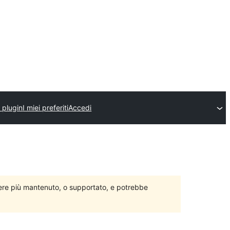
 plugin
I miei preferiti
Accedi
ere più mantenuto, o supportato, e potrebbe