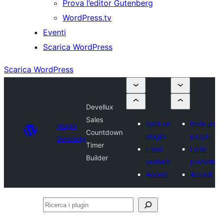
Prova l’editor Gutenberg
WordPress.tv
Eventi
Scarica WordPress
Scarica WordPress
Devellux
Sales
Invia un
Invia un
Plugin
Countdown
plugin
plugin
Directory
Timer
I miei
I miei
Builder
preferiti
preferiti
Accedi
Accedi
Ricerca