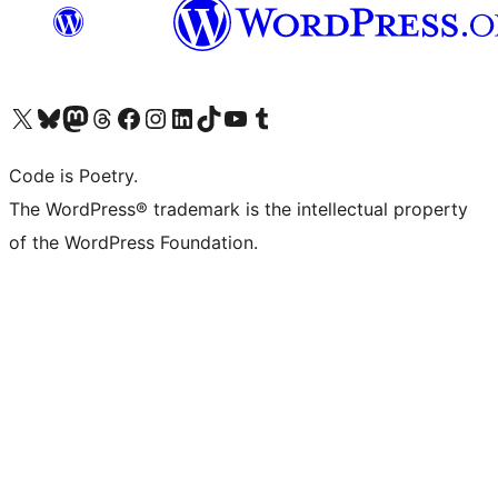
Visita il nostro account X (ex Twitter)
Visita il nostro account Bluesky
Visita il nostro account Mastodon
Visita il nostro account Threads
Visita la nostra pagina Facebook
Visita il nostro account Instagram
Visita il nostro account LinkedIn
Visita il nostro account TikTok
Visita il nostro canale YouTube
Visita il nostro account Tumblr
Code is Poetry.
The WordPress® trademark is the intellectual property
of the WordPress Foundation.