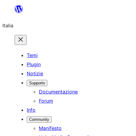
Vai
al
Italia
contenuto
Temi
Plugin
Notizie
Supporto
Documentazione
Forum
Info
Community
Manifesto