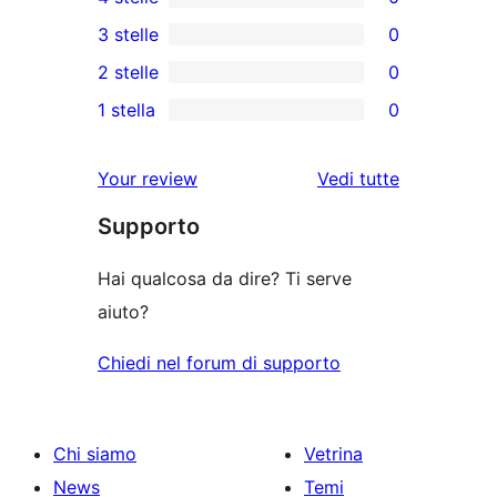
5-
0
3 stelle
0
recensioni
recensioni
0
2 stelle
0
a
a
recensioni
0
stelle
1 stella
0
4-
a
recensioni
0
stelle
3-
a
recensioni
Your review
Vedi tutte
stelle
2-
a
le
stelle
Supporto
1-
recensioni
stelle
Hai qualcosa da dire? Ti serve
aiuto?
Chiedi nel forum di supporto
Chi siamo
Vetrina
News
Temi