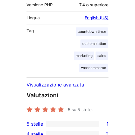
Versione PHP
7.4 o superiore
Lingua
English (US)
Tag
countdown timer
customization
marketing
sales
woocommerce
Visualizzazione avanzata
Valutazioni
5
su 5 stelle.
5 stelle
1
1
4 stelle
0