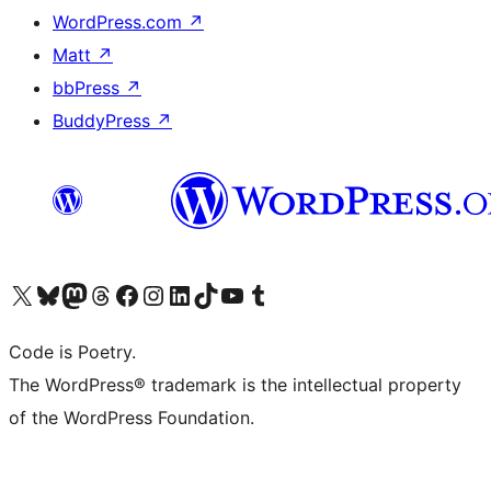
WordPress.com
↗
Matt
↗
bbPress
↗
BuddyPress
↗
Visita il nostro account X (ex Twitter)
Visita il nostro account Bluesky
Visita il nostro account Mastodon
Visita il nostro account Threads
Visita la nostra pagina Facebook
Visita il nostro account Instagram
Visita il nostro account LinkedIn
Visita il nostro account TikTok
Visita il nostro canale YouTube
Visita il nostro account Tumblr
Code is Poetry.
The WordPress® trademark is the intellectual property
of the WordPress Foundation.