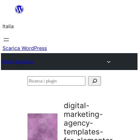
Vai
al
Italia
contenuto
Scarica WordPress
Plugin Directory
Ricerca
i
plugin
digital-
marketing-
agency-
templates-