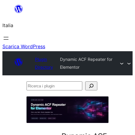
Vai
al
Italia
contenuto
Scarica WordPress
Plugin
Dynamic ACF Repeater for
Directory
Elementor
Ricerca
i
plugin