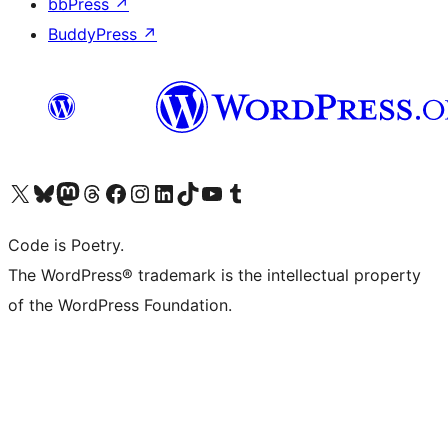
bbPress
↗
BuddyPress
↗
Visita il nostro account X (ex Twitter)
Visita il nostro account Bluesky
Visita il nostro account Mastodon
Visita il nostro account Threads
Visita la nostra pagina Facebook
Visita il nostro account Instagram
Visita il nostro account LinkedIn
Visita il nostro account TikTok
Visita il nostro canale YouTube
Visita il nostro account Tumblr
Code is Poetry.
The WordPress® trademark is the intellectual property
of the WordPress Foundation.