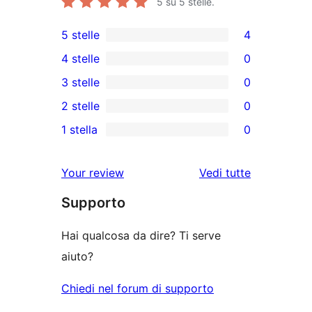
5
su 5 stelle.
5 stelle
4
4
4 stelle
0
recensioni
0
3 stelle
0
a
recensioni
0
2 stelle
0
5-
a
recensioni
0
stelle
1 stella
0
4-
a
recensioni
0
stelle
3-
a
recensioni
le
Your review
Vedi tutte
stelle
2-
a
recensioni
stelle
Supporto
1-
stelle
Hai qualcosa da dire? Ti serve
aiuto?
Chiedi nel forum di supporto