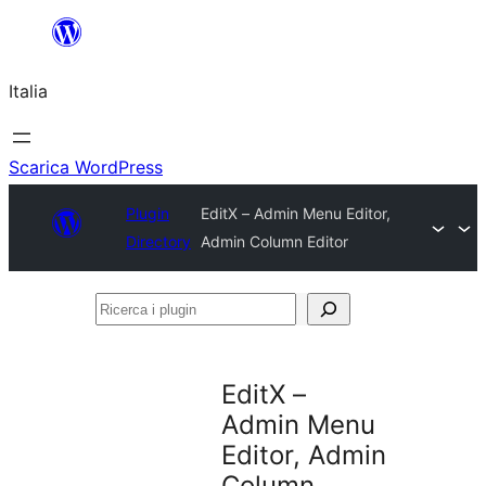
Vai
al
Italia
contenuto
Scarica WordPress
Plugin
EditX – Admin Menu Editor,
Directory
Admin Column Editor
Ricerca
i
plugin
EditX –
Admin Menu
Editor, Admin
Column