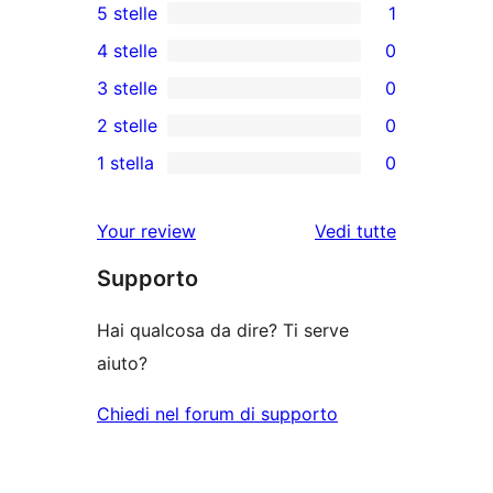
5 stelle
1
1
4 stelle
0
5-
0
3 stelle
0
recensioni
recensioni
0
2 stelle
0
a
a
recensioni
0
stelle
1 stella
0
4-
a
recensioni
0
stelle
3-
a
recensioni
Your review
Vedi tutte
stelle
2-
a
le
stelle
Supporto
1-
recensioni
stelle
Hai qualcosa da dire? Ti serve
aiuto?
Chiedi nel forum di supporto