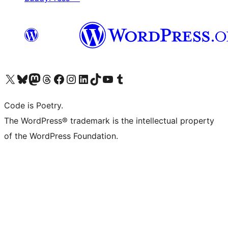
Visita il nostro account X (ex Twitter)
Visita il nostro account Bluesky
Visita il nostro account Mastodon
Visita il nostro account Threads
Visita la nostra pagina Facebook
Visita il nostro account Instagram
Visita il nostro account LinkedIn
Visita il nostro account TikTok
Visita il nostro canale YouTube
Visita il nostro account Tumblr
Code is Poetry.
The WordPress® trademark is the intellectual property
of the WordPress Foundation.