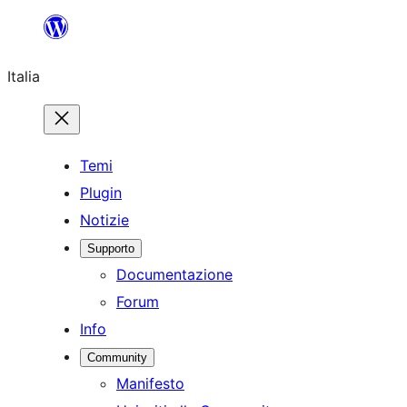
Vai
al
Italia
contenuto
Temi
Plugin
Notizie
Supporto
Documentazione
Forum
Info
Community
Manifesto