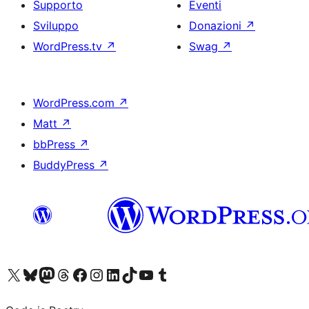
Supporto
Eventi
Sviluppo
Donazioni
↗
WordPress.tv
↗
Swag
↗
WordPress.com
↗
Matt
↗
bbPress
↗
BuddyPress
↗
Visita il nostro account X (ex Twitter)
Visita il nostro account Bluesky
Visita il nostro account Mastodon
Visita il nostro account Threads
Visita la nostra pagina Facebook
Visita il nostro account Instagram
Visita il nostro account LinkedIn
Visita il nostro account TikTok
Visita il nostro canale YouTube
Visita il nostro account Tumblr