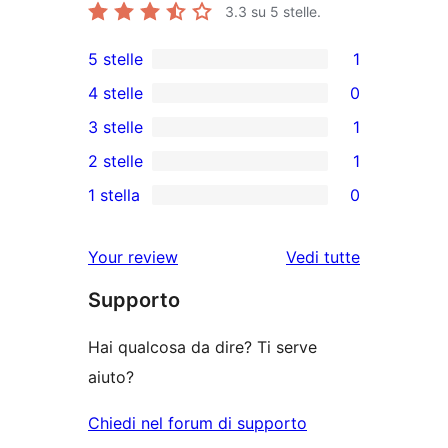
3.3
su 5 stelle.
5 stelle
1
1
4 stelle
0
5-
0
3 stelle
1
recensioni
recensioni
1
2 stelle
1
a
a
3-
1
stelle
1 stella
0
4-
recensioni
2-
0
stelle
a
recensioni
recensioni
le
Your review
Vedi tutte
stelle
a
a
recensioni
stelle
Supporto
1-
stelle
Hai qualcosa da dire? Ti serve
aiuto?
Chiedi nel forum di supporto