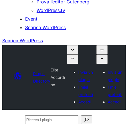
Prova l’editor Gutenberg
WordPress.tv
Eventi
Scarica WordPress
Scarica WordPress
Elite
Invia un
Invia un
Plugin
Accordi
plugin
plugin
Directory
on
I miei
I miei
preferiti
preferiti
Accedi
Accedi
Ricerca