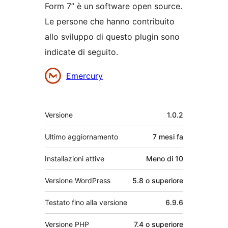
Form 7” è un software open source.
Le persone che hanno contribuito
allo sviluppo di questo plugin sono
indicate di seguito.
Collaboratori
Emercury
Meta
Versione
1.0.2
Ultimo aggiornamento
7 mesi
fa
Installazioni attive
Meno di 10
Versione WordPress
5.8 o superiore
Testato fino alla versione
6.9.6
Versione PHP
7.4 o superiore