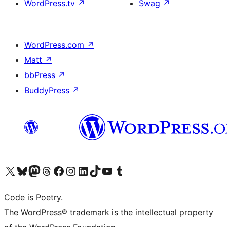
WordPress.tv
↗
Swag
↗
WordPress.com
↗
Matt
↗
bbPress
↗
BuddyPress
↗
Visita il nostro account X (ex Twitter)
Visita il nostro account Bluesky
Visita il nostro account Mastodon
Visita il nostro account Threads
Visita la nostra pagina Facebook
Visita il nostro account Instagram
Visita il nostro account LinkedIn
Visita il nostro account TikTok
Visita il nostro canale YouTube
Visita il nostro account Tumblr
Code is Poetry.
The WordPress® trademark is the intellectual property