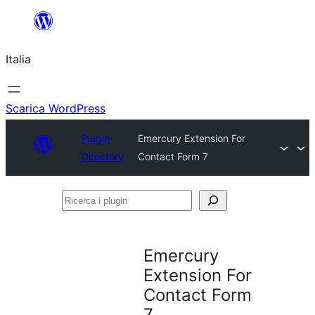
Vai
al
Italia
contenuto
Scarica WordPress
Plugin
Emercury Extension For
Directory
Contact Form 7
Ricerca
i
plugin
Emercury
Extension For
Contact Form
7