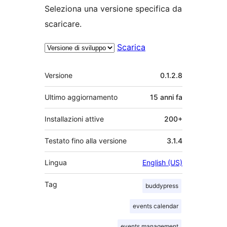
Seleziona una versione specifica da
scaricare.
Scarica
Meta
Versione
0.1.2.8
Ultimo aggiornamento
15 anni
fa
Installazioni attive
200+
Testato fino alla versione
3.1.4
Lingua
English (US)
Tag
buddypress
events calendar
events management