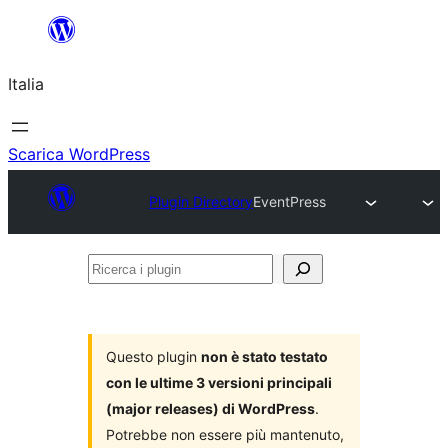
Vai
al
Italia
contenuto
Scarica WordPress
Plugin Directory
EventPress
Ricerca
i
plugin
Questo plugin
non è stato testato
con le ultime 3 versioni principali
(major releases) di WordPress
.
Potrebbe non essere più mantenuto,