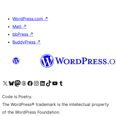
WordPress.com
↗
Matt
↗
bbPress
↗
BuddyPress
↗
Visita il nostro account X (ex Twitter)
Visita il nostro account Bluesky
Visita il nostro account Mastodon
Visita il nostro account Threads
Visita la nostra pagina Facebook
Visita il nostro account Instagram
Visita il nostro account LinkedIn
Visita il nostro account TikTok
Visita il nostro canale YouTube
Visita il nostro account Tumblr
Code is Poetry.
The WordPress® trademark is the intellectual property
of the WordPress Foundation.