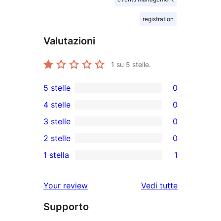
registration
Valutazioni
1
su 5 stelle.
5 stelle
0
0
4 stelle
0
recensioni
0
3 stelle
0
a
recensioni
0
2 stelle
0
5-
a
recensioni
0
stelle
1 stella
1
4-
a
recensioni
1
stelle
3-
a
1-
le
Your review
Vedi tutte
stelle
2-
recensioni
recensioni
stelle
Supporto
a
stelle