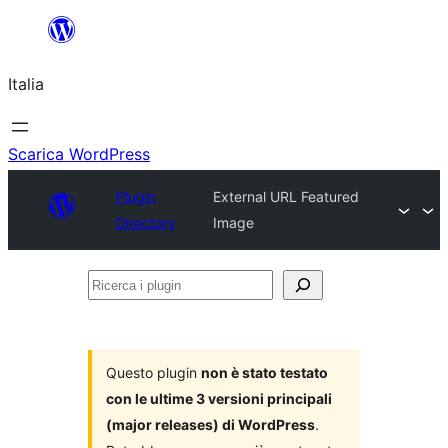
Vai
al
Italia
contenuto
Scarica WordPress
Plugin
External URL Featured
Directory
Image
Ricerca
i
plugin
Questo plugin
non è stato testato
con le ultime 3 versioni principali
(major releases) di WordPress
.