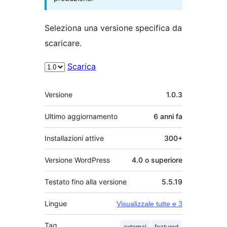
Seleziona una versione specifica da
scaricare.
Scarica
Meta
Versione
1.0.3
Ultimo aggiornamento
6 anni
fa
Installazioni attive
300+
Versione WordPress
4.0 o superiore
Testato fino alla versione
5.5.19
Lingue
Visualizzale tutte e 3
Tag
external
featured