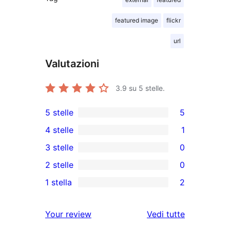
featured image
flickr
url
Valutazioni
3.9
su 5 stelle.
5 stelle
5
5
4 stelle
1
recensioni
1
3 stelle
0
a
4-
0
2 stelle
0
5-
recensioni
recensioni
0
stelle
1 stella
2
a
a
recensioni
2
stelle
3-
a
recensioni
le
Your review
Vedi tutte
stelle
2-
a
recensioni