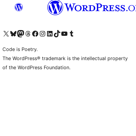
Visita il nostro account X (ex Twitter)
Visita il nostro account Bluesky
Visita il nostro account Mastodon
Visita il nostro account Threads
Visita la nostra pagina Facebook
Visita il nostro account Instagram
Visita il nostro account LinkedIn
Visita il nostro account TikTok
Visita il nostro canale YouTube
Visita il nostro account Tumblr
Code is Poetry.
The WordPress® trademark is the intellectual property
of the WordPress Foundation.