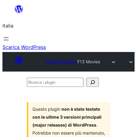
Vai
al
Italia
contenuto
Scarica WordPress
Plugin Directory
F13 Movies
Ricerca
i
plugin
Questo plugin
non è stato testato
con le ultime 3 versioni principali
(major releases) di WordPress
.
Potrebbe non essere più mantenuto,