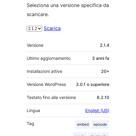
Seleziona una versione specifica da
scaricare.
Scarica
Meta
Versione
2.1.4
Ultimo aggiornamento
3 anni
fa
Installazioni attive
20+
Versione WordPress
3.0.1 o superiore
Testato fino alla versione
6.2.10
Lingua
English (US)
Tag
embed
episode