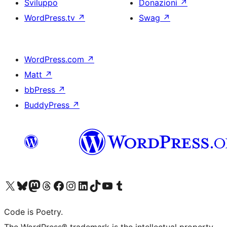
Sviluppo
Donazioni
↗
WordPress.tv
↗
Swag
↗
WordPress.com
↗
Matt
↗
bbPress
↗
BuddyPress
↗
Visita il nostro account X (ex Twitter)
Visita il nostro account Bluesky
Visita il nostro account Mastodon
Visita il nostro account Threads
Visita la nostra pagina Facebook
Visita il nostro account Instagram
Visita il nostro account LinkedIn
Visita il nostro account TikTok
Visita il nostro canale YouTube
Visita il nostro account Tumblr
Code is Poetry.
The WordPress® trademark is the intellectual property