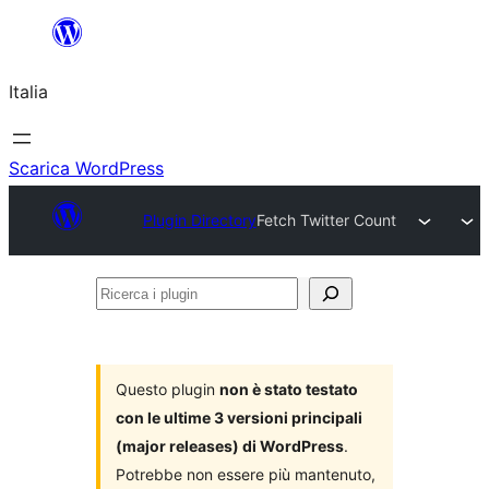
Vai
al
Italia
contenuto
Scarica WordPress
Plugin Directory
Fetch Twitter Count
Ricerca
i
plugin
Questo plugin
non è stato testato
con le ultime 3 versioni principali
(major releases) di WordPress
.
Potrebbe non essere più mantenuto,