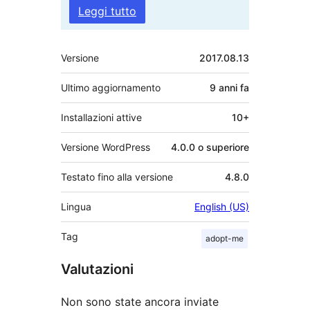
Leggi tutto
Meta
Versione
2017.08.13
Ultimo aggiornamento
9 anni
fa
Installazioni attive
10+
Versione WordPress
4.0.0 o superiore
Testato fino alla versione
4.8.0
Lingua
English (US)
Tag
adopt-me
Valutazioni
Non sono state ancora inviate