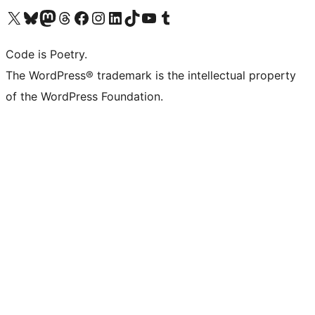
Visita il nostro account X (ex Twitter)
Visita il nostro account Bluesky
Visita il nostro account Mastodon
Visita il nostro account Threads
Visita la nostra pagina Facebook
Visita il nostro account Instagram
Visita il nostro account LinkedIn
Visita il nostro account TikTok
Visita il nostro canale YouTube
Visita il nostro account Tumblr
Code is Poetry.
The WordPress® trademark is the intellectual property
of the WordPress Foundation.