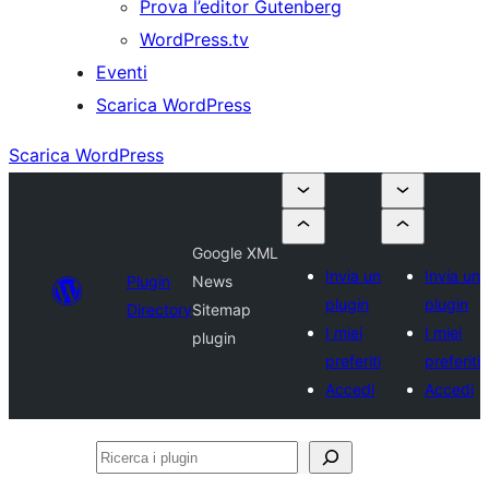
Prova l’editor Gutenberg
WordPress.tv
Eventi
Scarica WordPress
Scarica WordPress
Google XML
Invia un
Invia un
Plugin
News
plugin
plugin
Directory
Sitemap
I miei
I miei
plugin
preferiti
preferiti
Accedi
Accedi
Ricerca