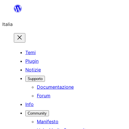
Vai
al
Italia
contenuto
Temi
Plugin
Notizie
Supporto
Documentazione
Forum
Info
Community
Manifesto