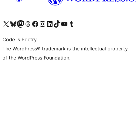
Visita il nostro account X (ex Twitter)
Visita il nostro account Bluesky
Visita il nostro account Mastodon
Visita il nostro account Threads
Visita la nostra pagina Facebook
Visita il nostro account Instagram
Visita il nostro account LinkedIn
Visita il nostro account TikTok
Visita il nostro canale YouTube
Visita il nostro account Tumblr
Code is Poetry.
The WordPress® trademark is the intellectual property
of the WordPress Foundation.