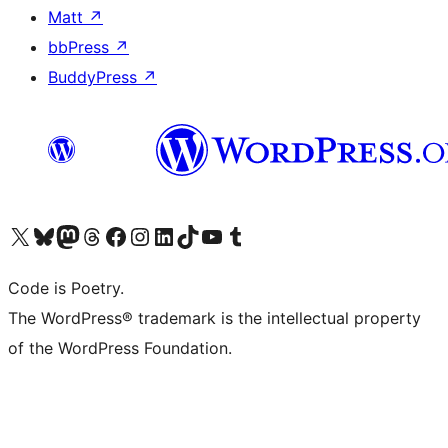
Matt
↗
bbPress
↗
BuddyPress
↗
Visita il nostro account X (ex Twitter)
Visita il nostro account Bluesky
Visita il nostro account Mastodon
Visita il nostro account Threads
Visita la nostra pagina Facebook
Visita il nostro account Instagram
Visita il nostro account LinkedIn
Visita il nostro account TikTok
Visita il nostro canale YouTube
Visita il nostro account Tumblr
Code is Poetry.
The WordPress® trademark is the intellectual property
of the WordPress Foundation.