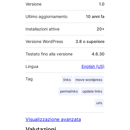
Meta
Versione
1.0
Ultimo aggiornamento
10 anni
fa
Installazioni attive
20+
Versione WordPress
3.8 o superiore
Testato fino alla versione
4.6.30
Lingua
English (US)
Tag
links
move wordpress
permalinks
update links
urls
Visualizzazione avanzata
Valutazioni