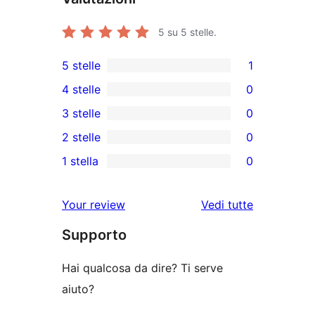
5
su 5 stelle.
5 stelle
1
1
4 stelle
0
5-
0
3 stelle
0
recensioni
recensioni
0
2 stelle
0
a
a
recensioni
0
stelle
1 stella
0
4-
a
recensioni
0
stelle
3-
a
recensioni
Your review
Vedi tutte
stelle
2-
a
le
stelle
Supporto
1-
recensioni
stelle
Hai qualcosa da dire? Ti serve
aiuto?