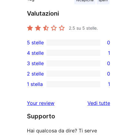
Valutazioni
2.5
su 5 stelle.
5 stelle
0
0
4 stelle
1
recensioni
1
3 stelle
0
a
4-
0
2 stelle
0
5-
recensioni
recensioni
0
stelle
1 stella
1
a
a
recensioni
1
stelle
3-
a
1-
le
Your review
Vedi tutte
stelle
2-
recensioni
recensioni
stelle
Supporto
a
stelle
Hai qualcosa da dire? Ti serve