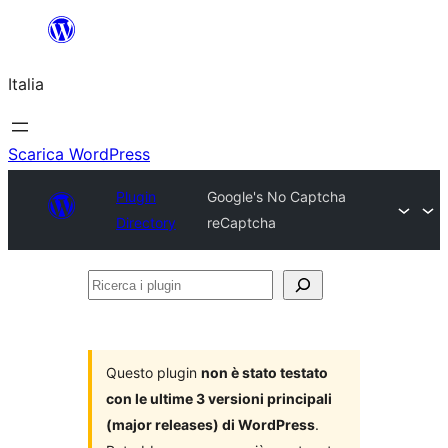
Vai
al
Italia
contenuto
Scarica WordPress
Plugin
Google's No Captcha
Directory
reCaptcha
Ricerca
i
plugin
Questo plugin
non è stato testato
con le ultime 3 versioni principali
(major releases) di WordPress
.