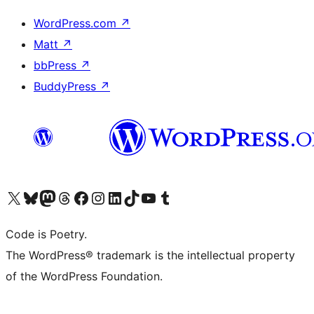
WordPress.com
↗
Matt
↗
bbPress
↗
BuddyPress
↗
Visita il nostro account X (ex Twitter)
Visita il nostro account Bluesky
Visita il nostro account Mastodon
Visita il nostro account Threads
Visita la nostra pagina Facebook
Visita il nostro account Instagram
Visita il nostro account LinkedIn
Visita il nostro account TikTok
Visita il nostro canale YouTube
Visita il nostro account Tumblr
Code is Poetry.
The WordPress® trademark is the intellectual property
of the WordPress Foundation.