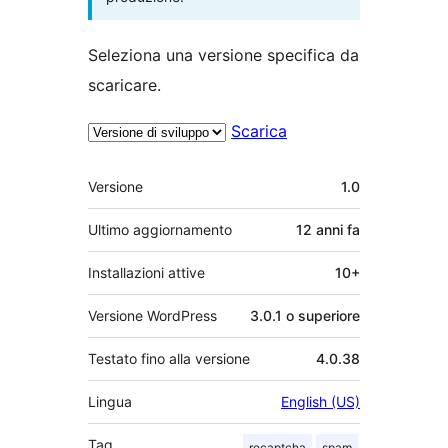
Seleziona una versione specifica da
scaricare.
Scarica
Meta
Versione
1.0
Ultimo aggiornamento
12 anni
fa
Installazioni attive
10+
Versione WordPress
3.0.1 o superiore
Testato fino alla versione
4.0.38
Lingua
English (US)
Tag
recaptcha
spam