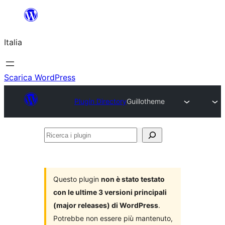
Vai
al
Italia
contenuto
Scarica WordPress
Plugin Directory
Guillotheme
Ricerca
i
plugin
Questo plugin
non è stato testato
con le ultime 3 versioni principali
(major releases) di WordPress
.
Potrebbe non essere più mantenuto,