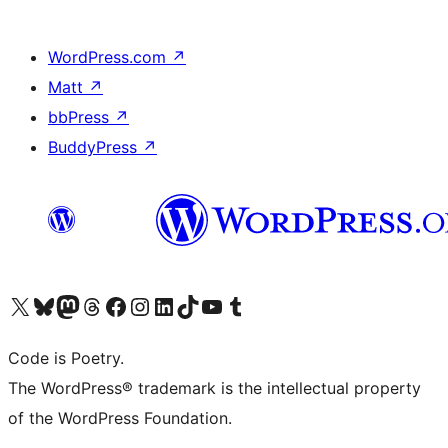
WordPress.com
↗
Matt
↗
bbPress
↗
BuddyPress
↗
Visita il nostro account X (ex Twitter)
Visita il nostro account Bluesky
Visita il nostro account Mastodon
Visita il nostro account Threads
Visita la nostra pagina Facebook
Visita il nostro account Instagram
Visita il nostro account LinkedIn
Visita il nostro account TikTok
Visita il nostro canale YouTube
Visita il nostro account Tumblr
Code is Poetry.
The WordPress® trademark is the intellectual property
of the WordPress Foundation.