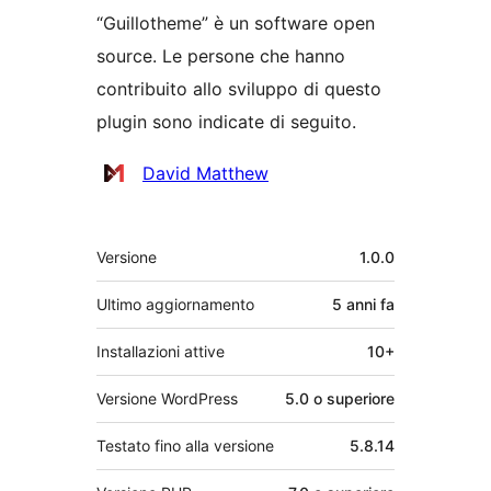
“Guillotheme” è un software open
source. Le persone che hanno
contribuito allo sviluppo di questo
plugin sono indicate di seguito.
Collaboratori
David Matthew
Meta
Versione
1.0.0
Ultimo aggiornamento
5 anni
fa
Installazioni attive
10+
Versione WordPress
5.0 o superiore
Testato fino alla versione
5.8.14